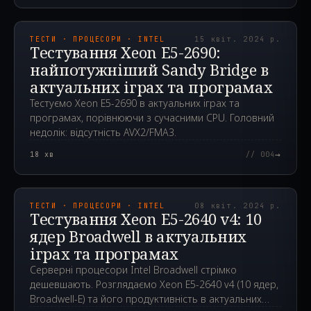
2024.04.15T07:33:39.000Z
ТЕСТИ · ПРОЦЕСОРИ · INTEL
15 квіт. 2024 р.
Тестування Xeon E5-2690:
найпотужніший Sandy Bridge в
актуальних іграх та програмах
Тестуємо Xeon E5-2690 в актуальних іграх та
програмах, порівнюючи з сучасними CPU. Головний
недолік: відсутність AVX2/FMA3.
→
18
хв
// 004
2024.04.08T13:59:33.000Z
ТЕСТИ · ПРОЦЕСОРИ · INTEL
08 квіт. 2024 р.
Тестування Xeon E5-2640 v4: 10
ядер Broadwell в актуальних
іграх та програмах
Серверні процесори Intel Broadwell стрімко
дешевшають. Розглядаємо Xeon E5-2640 v4 (10 ядер,
Broadwell-E) та його продуктивність в актуальних