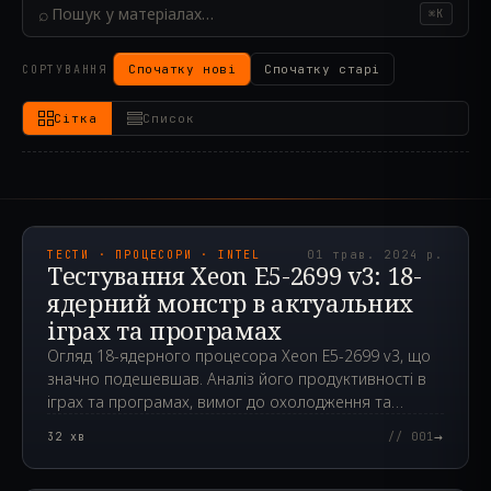
⌕
⌘K
Спочатку нові
Спочатку старі
СОРТУВАННЯ
Сітка
Список
2024.05.01T12:14:50.000Z
ТЕСТИ · ПРОЦЕСОРИ · INTEL
01 трав. 2024 р.
Тестування Xeon E5-2699 v3: 18-
ядерний монстр в актуальних
іграх та програмах
Огляд 18-ядерного процесора Xeon E5-2699 v3, що
значно подешевшав. Аналіз його продуктивності в
іграх та програмах, вимог до охолодження та
можливостей розгону.
→
32
хв
// 001
2024.04.24T00:12:29.000Z