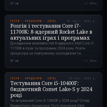
іграх та програмах у 2024 році.
→
17
хв
// 005
2024.04.03T08:01:56.000Z
ТЕСТИ · ПРОЦЕСОРИ · INTEL
03 квіт. 2024 р.
Розгін і тестування Core i7-
11700K: 8-ядерний Rocket Lake в
актуальних іграх і програмах
Дослідження можливостей 8-ядерного Intel Core i7-
11700K в іграх та програмах 2024 року. Розгін
процесора на повітряному охолодженні та
порівняння з конкурентами.
→
27
хв
// 006
2024.03.30T02:33:06.000Z
ТЕСТИ · ПРОЦЕСОРИ · INTEL
30 бер. 2024 р.
Тестування Core i5-10400F:
бюджетний Comet Lake-S у 2024
році
Чи актуальний Core i5-10400F у 2024 році? Огляд
бюджетного процесора 10-го покоління Intel,