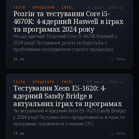
ТЕСТИ · ПРОЦЕСОРИ · INTEL
24 квіт. 2024 р.
Розгін та тестування Core i5-
4670K: 4-ядерний Haswell в іграх
та програмах 2024 року
На що здатний 10-річний Core i5-4670K (Haswell) у
2024 році? Тестування, розгін та боротьба з
проблемами охолодження старого процесора.
→
24
хв
// 002
2024.04.19T06:31:28.000Z
ТЕСТИ · ПРОЦЕСОРИ · INTEL
19 квіт. 2024 р.
Тестування Xeon E5-1620: 4-
ядерний Sandy Bridge в
актуальних іграх та програмах
Чи актуальний 4-ядерний Xeon E5-1620 (Sandy Bridge)
у 2024 році? Тестуємо його продуктивність в іграх та
програмах, порівнюючи з іншими CPU.
→
19
хв
// 003