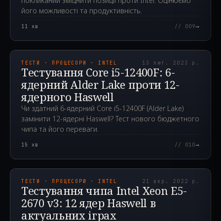
покликаний зміцнити позиції проти Intel. Оцінюємо
його можливості та продуктивність.
→
11
хв
// 009
2023.02.13T06:13:19.000Z
ТЕСТИ · ПРОЦЕСОРИ · INTEL
13 лют. 2023 р.
Тестування Core i5-12400F: 6-
ядерний Alder Lake проти 12-
ядерного Haswell
Чи здатний 6-ядерний Core i5-12400F (Alder Lake)
замінити 12-ядерні Haswell? Тест нового бюджетного
чипа та його переваги.
→
15
хв
// 010
2022.09.21T02:19:05.000Z
ТЕСТИ · ПРОЦЕСОРИ · INTEL
21 вер. 2022 р.
Тестування чипа Intel Xeon E5-
2670 v3: 12 ядер Haswell в
актуальних іграх