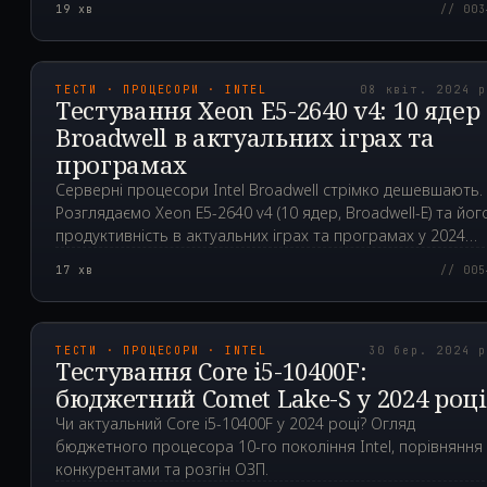
19
хв
// 003
2024.04.08T13:59:33.0
ТЕСТИ · ПРОЦЕСОРИ · INTEL
08 квіт. 2024 
Тестування Xeon E5-2640 v4: 10 ядер
Broadwell в актуальних іграх та
програмах
Серверні процесори Intel Broadwell стрімко дешевшають.
Розглядаємо Xeon E5-2640 v4 (10 ядер, Broadwell-E) та йог
продуктивність в актуальних іграх та програмах у 2024
році.
17
хв
// 005
2024.03.30T02:33:06.0
ТЕСТИ · ПРОЦЕСОРИ · INTEL
30 бер. 2024 
Тестування Core i5-10400F:
бюджетний Comet Lake-S у 2024 році
Чи актуальний Core i5-10400F у 2024 році? Огляд
бюджетного процесора 10-го покоління Intel, порівняння 
конкурентами та розгін ОЗП.