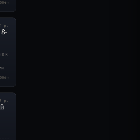
→
004
6.000Z
4 р.
 8-
700K
ми.
→
006
5.000Z
3 р.
ий