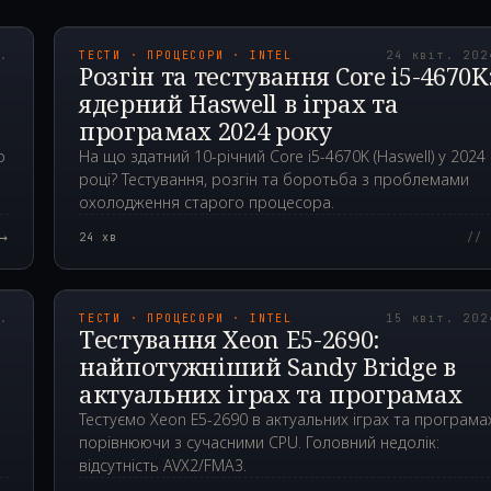
00Z
2024.04.24T00:12:2
р.
ТЕСТИ · ПРОЦЕСОРИ · INTEL
24 квіт. 202
Розгін та тестування Core i5-4670K:
х
ядерний Haswell в іграх та
програмах 2024 року
о
На що здатний 10-річний Core i5-4670K (Haswell) у 2024
році? Тестування, розгін та боротьба з проблемами
охолодження старого процесора.
→
24
хв
// 
00Z
2024.04.15T07:33:3
р.
ТЕСТИ · ПРОЦЕСОРИ · INTEL
15 квіт. 202
Тестування Xeon E5-2690:
найпотужніший Sandy Bridge в
актуальних іграх та програмах
Тестуємо Xeon E5-2690 в актуальних іграх та програмах
порівнюючи з сучасними CPU. Головний недолік:
відсутність AVX2/FMA3.