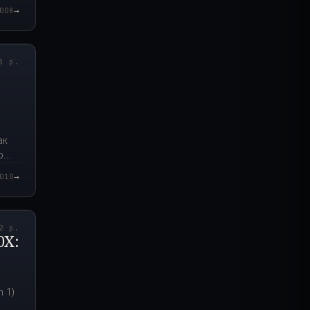
→
008
2.000Z
3 р.
ак
о
→
010
7.000Z
2 р.
0X:
 1)