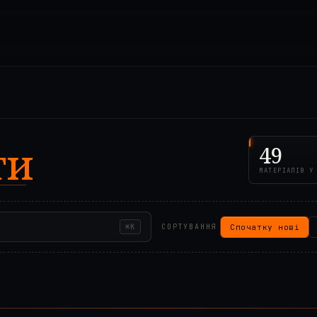
ти
49
МАТЕРІАЛІВ У
Спочатку нові
⌘K
СОРТУВАННЯ