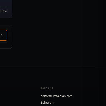
→
012
12
КОНТАКТ
editor@umtalelab.com
Telegram