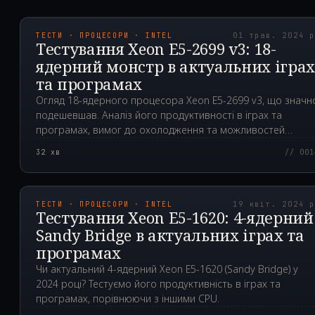
2024.05.01T12:14:50.0
ТЕСТИ · ПРОЦЕСОРИ · INTEL
01 трав. 2024 
Тестування Xeon E5-2699 v3: 18-
ядерний монстр в актуальних ігра
та програмах
Огляд 18-ядерного процесора Xeon E5-2699 v3, що значн
подешевшав. Аналіз його продуктивності в іграх та
програмах, вимог до охолодження та можливостей
розгону.
32
хв
// 001
2024.04.19T06:31:28.0
ТЕСТИ · ПРОЦЕСОРИ · INTEL
19 квіт. 2024 
Тестування Xeon E5-1620: 4-ядерний
Sandy Bridge в актуальних іграх та
програмах
Чи актуальний 4-ядерний Xeon E5-1620 (Sandy Bridge) у
2024 році? Тестуємо його продуктивність в іграх та
програмах, порівнюючи з іншими CPU.