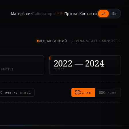
Матеріали
Лабораторія
Про нас
Контакти
UA
EN
▾
WIP
ФІД АКТИВНИЙ · СТРІМ
UMTALE.LAB/POSTS
2022 — 2024
 ВИБІРЦІ
ПЕРІОД
Спочатку старі
Сітка
Список