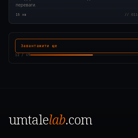
переваги.
15
хв
// 011
Завантажити ще
12
/
49
umtale
lab
.com