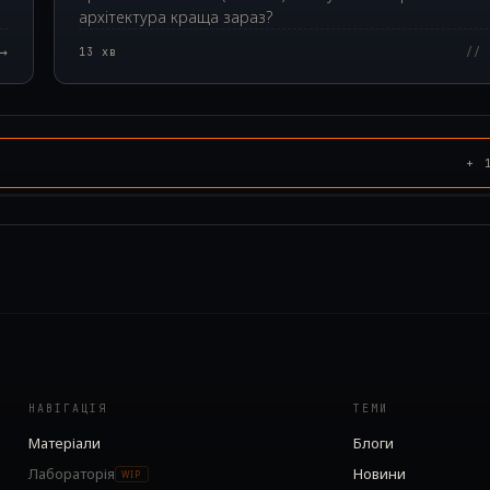
архітектура краща зараз?
→
13
хв
// 
+
НАВІГАЦІЯ
ТЕМИ
Матеріали
Блоги
Лабораторія
Новини
WIP