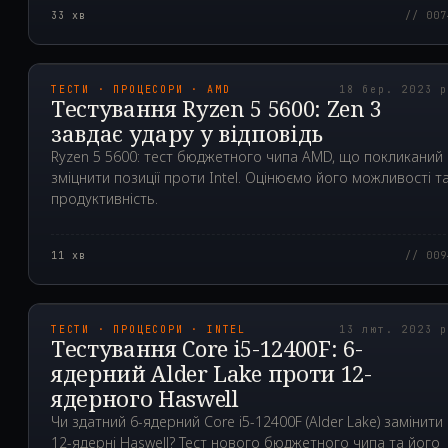
33
хв
// 007
2023.03.18T04:46:55.0
ТЕСТИ · ПРОЦЕСОРИ · AMD
18 бер. 2023 
Тестування Ryzen 5 5600: Zen 3
завдає удару у відповідь
Ryzen 5 5600: тест бюджетного чипа AMD, що покликаний
зміцнити позиції проти Intel. Оцінюємо його можливості т
продуктивність.
11
хв
// 009
2023.02.13T06:13:19.0
ТЕСТИ · ПРОЦЕСОРИ · INTEL
13 лют. 2023 
Тестування Core i5-12400F: 6-
ядерний Alder Lake проти 12-
ядерного Haswell
Чи здатний 6-ядерний Core i5-12400F (Alder Lake) замінити
12-ядерні Haswell? Тест нового бюджетного чипа та його