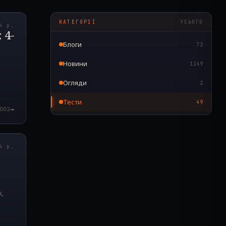
9.000Z
КАТЕГОРІЇ
УСЬОГО
4 р.
 4-
Блоги
72
Новини
1149
Огляди
2
Тести
49
→
002
9.000Z
4 р.
,