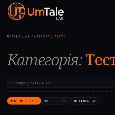
UMTALE.LAB
/
МАТЕРІАЛИ
/
ТЕСТИ
Категорія:
Тес
⌕
УСІ МАТЕРІАЛИ
ПРОЦЕСОРИ
ВІДЕОКАРТИ
45
4