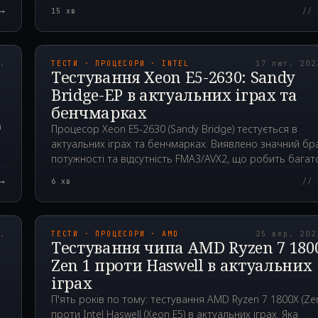
→
15
хв
// 
00Z
2023.02.17T12:07:1
р.
ТЕСТИ · ПРОЦЕСОРИ · INTEL
17 лют. 202
Тестування Xeon E5-2630: Sandy
Bridge-EP в актуальних іграх та
бенчмарках
а
Процесор Xeon E5-2630 (Sandy Bridge) тестується в
актуальних іграх та бенчмарках. Виявлено значний бр
потужності та відсутність FMA3/AVX2, що робить багат
ігор неграбельними.
→
6
хв
// 
00Z
2022.09.25T05:07:1
р.
ТЕСТИ · ПРОЦЕСОРИ · AMD
25 вер. 202
Тестування чипа AMD Ryzen 7 180
Zen 1 проти Haswell в актуальних
іграх
П'ять років по тому: тестування AMD Ryzen 7 1800X (Zen
проти Intel Haswell (Xeon E5) в актуальних іграх. Яка