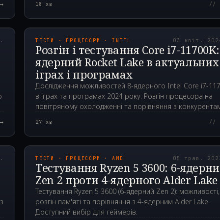
→
18
хв
// 
00Z
2024.04.03T08:01:5
р.
ТЕСТИ · ПРОЦЕСОРИ · INTEL
03 квіт. 202
Розгін і тестування Core i7-11700K:
ядерний Rocket Lake в актуальних
іграх і програмах
Дослідження можливостей 8-ядерного Intel Core i7-11
о
в іграх та програмах 2024 року. Розгін процесора на
повітряному охолодженні та порівняння з конкурента
→
27
хв
// 
00Z
2023.05.05T14:01:5
р.
ТЕСТИ · ПРОЦЕСОРИ · AMD
05 трав. 202
Тестування Ryzen 5 3600: 6-ядерн
Zen 2 проти 4-ядерного Alder Lake
Тестування Ryzen 5 3600 (6-ядерний Zen 2): можливості,
з
розгін пам'яті та порівняння з 4-ядерним Alder Lake.
Доступний вибір для геймерів.