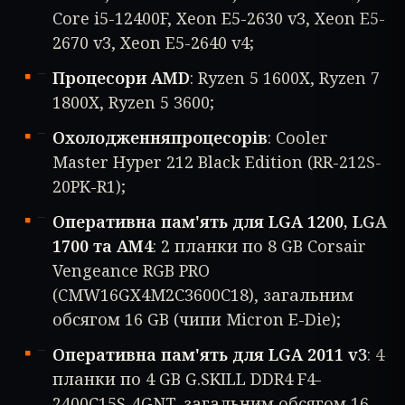
Core i5-12400F, Xeon E5-2630 v3, Xeon E5-
2670 v3, Xeon E5-2640 v4;
Процесори AMD
: Ryzen 5 1600X, Ryzen 7
1800X, Ryzen 5 3600;
Охолодження
процесорів
: Cooler
Master Hyper 212 Black Edition (RR-212S-
20PK-R1);
Оперативна пам'ять для LGA 1200, LGA
1700 та AM4
: 2 планки по 8 GB Corsair
Vengeance RGB PRO
(CMW16GX4M2C3600C18), загальним
обсягом 16 GB (чипи Micron E-Die);
Оперативна пам'ять для LGA 2011 v3
: 4
планки по 4 GB G.SKILL DDR4 F4-
2400C15S-4GNT, загальним обсягом 16