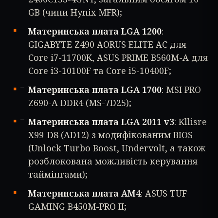
GB (чипи Hynix MFR);
Материнська плата LGA 1200
:
GIGABYTE Z490 AORUS ELITE AC для
Core i7-11700K, ASUS PRIME B560M-A для
Core i3-10100F та Core i5-10400F;
Материнська плата LGA 1700
: MSI PRO
Z690-A DDR4 (MS-7D25);
Материнська плата LGA 2011 v3
: Kllisre
X99-D8 (AD12) з модифікованим BIOS
(Unlock Turbo Boost, Undervolt, а також
розблокована можливість керування
таймінгами);
Материнська плата AM4
: ASUS TUF
GAMING B450M-PRO II;