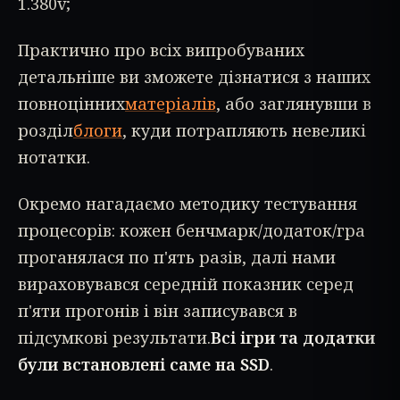
1.380v;
Практично про всіх випробуваних
детальніше ви зможете дізнатися з наших
повноцінних
матеріалів
, або заглянувши в
розділ
блоги
, куди потрапляють невеликі
нотатки.
Окремо нагадаємо методику тестування
процесорів: кожен бенчмарк/додаток/гра
проганялася по п'ять разів, далі нами
вираховувався середній показник серед
п'яти прогонів і він записувався в
підсумкові результати.
Всі ігри та додатки
були встановлені саме на SSD
.