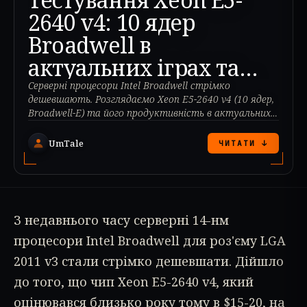
2640 v4: 10 ядер
Broadwell в
актуальних іграх та
програмах
Серверні процесори Intel Broadwell стрімко
дешевшають. Розглядаємо Xeon E5-2640 v4 (10 ядер,
Broadwell-E) та його продуктивність в актуальних
іграх та програмах у 2024 році.
UmTale
ЧИТАТИ ↓
З недавнього часу серверні 14-нм
процесори Intel Broadwell для роз'єму LGA
2011 v3 стали стрімко дешевшати. Дійшло
до того, що чип Xeon E5-2640 v4, який
оцінювався близько року тому в $15-20, на