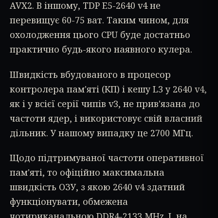
AVX2. В іншому, TDP E5-2640 v4 не
перевищує 60-75 ват. Таким чином, для
охолодження цього CPU буде достатньо
практично будь-якого наявного кулера.
Швидкість вбудованого в процесор
контролера пам'яті (КП) і кешу L3 у 2640 v4,
як і у всієї серії чипів v3, не прив'язана до
частоти ядер, і використовує свій власний
дільник. У нашому випадку це 2700 МГц.
Щодо підтримуваної частоти оперативної
пам'яті, то офіційно максимальна
швидкість ОЗУ, з якою 2640 v4 здатний
функціонувати, обмежена
чотириканальною DDR4-2133 MHz. І, на