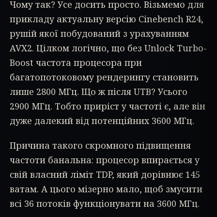
Чому так? Усе досить просто. Візьмемо для
прикладу актуальну версію Cinebench R24,
рушій якої побудований з урахуванням
AVX2. Цілком логічно, що без Unlock Turbo-
Boost частота процесора при
багатопотоковому рендерингу становить
лише 2800 МГц. Що ж після UTB? Усього
2900 МГц. Тобто приріст у частоті є, але він
дуже далекий від потенційних 3600 МГц.
Причина такого скромного підвищення
частоти банальна: процесор впирається у
свій власний ліміт TDP, який дорівнює 145
ватам. А цього мізерно мало, щоб змусити
всі 36 потоків функціонувати на 3600 МГц.