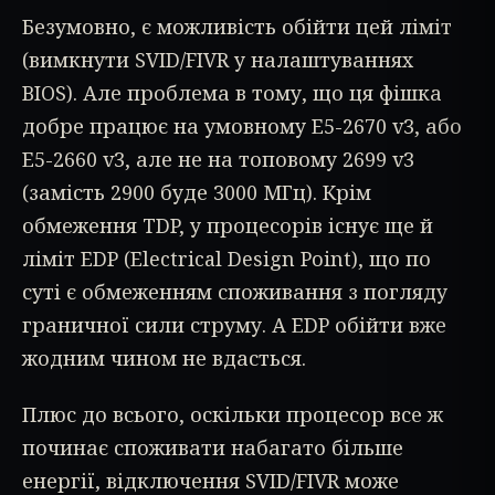
Безумовно, є можливість обійти цей ліміт
(вимкнути SVID/FIVR у налаштуваннях
BIOS). Але проблема в тому, що ця фішка
добре працює на умовному E5-2670 v3, або
E5-2660 v3, але не на топовому 2699 v3
(замість 2900 буде 3000 МГц). Крім
обмеження TDP, у процесорів існує ще й
ліміт EDP (Electrical Design Point), що по
суті є обмеженням споживання з погляду
граничної сили струму. А EDP обійти вже
жодним чином не вдасться.
Плюс до всього, оскільки процесор все ж
починає споживати набагато більше
енергії, відключення SVID/FIVR може