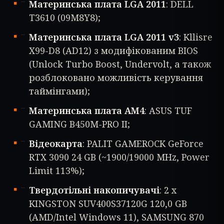
Материнська плата LGA 2011
: DELL
T3610 (09M8Y8);
Материнська плата LGA 2011 v3
: Kllisre
X99-D8 (AD12) з модифікованим BIOS
(Unlock Turbo Boost, Undervolt, а також
розблоковано можливість керування
таймінгами);
Материнська плата AM4
: ASUS TUF
GAMING B450M-PRO II;
Відеокарта
: PALIT GAMEROCK GeForce
RTX 3090 24 GB (~1900/19000 MHz, Power
Limit 113%);
Твердотільні накопичувачі
: 2 x
KINGSTON SUV400S37120G 120,0 GB
(AMD/Intel Windows 11), SAMSUNG 870