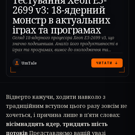
2699 v3: 18-ядерний
монстр в актуальних
іграх та програмах
Огляд 18-ядерного процесора Xeon E5-2699 v3, що
значно подешевшав. Аналіз його продуктивності в
іграх та програмах, вимог до охолодження та
можливостей розгону.
UmTale
ЧИТАТИ ↓
Відверто кажучи, ходити навколо з
традиційним вступом цього разу зовсім не
хочеться, і причина лише в п'яти словах:
вісімнадцять ядер, тридцять шість
потоків
Представляємо вашій увазі