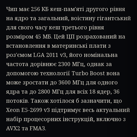
Чип має 256 КБ кеш-пам'яті другого рівня
на ядро та загальний, воістину гігантський
для свого часу кеш третього рівня
розміром 45 МБ. Цей ЦП розрахований на
встановлення в материнські плати з
роз'ємом LGA 2011 v3, його номінальна
частота дорівнює 2300 МГц, однак за
допомогою технології Turbo Boost вона
може зростати до 3600 МГц для одного
ядра та до 2800 МГц для всіх 18 ядер, 36
потоків. Також хотілося б зазначити, що
Xeon E5-2699 v3 підтримує весь актуальний
набір процесорних інструкцій, включно з
AVX2 та FMA3.