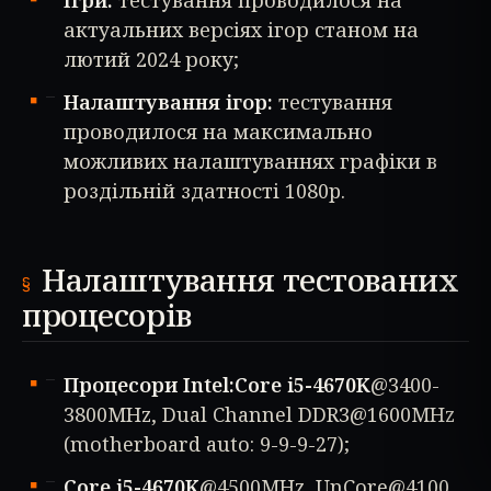
Ігри:
тестування проводилося на
актуальних версіях ігор станом на
лютий 2024 року;
Налаштування ігор:
тестування
проводилося на максимально
можливих налаштуваннях графіки в
роздільній здатності 1080p.
Налаштування тестованих
процесорів
Процесори Intel:Core i5-4670K
@3400-
3800MHz, Dual Channel DDR3@1600MHz
(motherboard auto: 9-9-9-27);
Core i5-4670K
@4500MHz, UnCore@4100