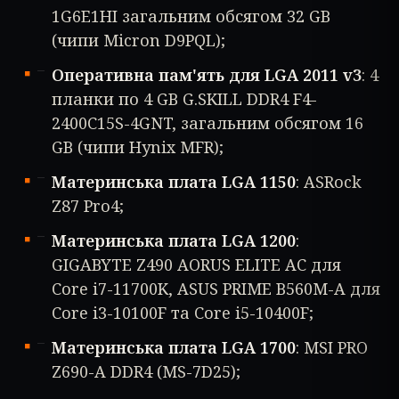
1G6E1HI загальним обсягом 32 GB
(чипи Micron D9PQL);
Оперативна пам'ять для LGA 2011 v3
: 4
планки по 4 GB G.SKILL DDR4 F4-
2400C15S-4GNT, загальним обсягом 16
GB (чипи Hynix MFR);
Материнська плата LGA 1150
: ASRock
Z87 Pro4;
Материнська плата LGA 1200
:
GIGABYTE Z490 AORUS ELITE AC для
Core i7-11700K, ASUS PRIME B560M-A для
Core i3-10100F та Core i5-10400F;
Материнська плата LGA 1700
: MSI PRO
Z690-A DDR4 (MS-7D25);