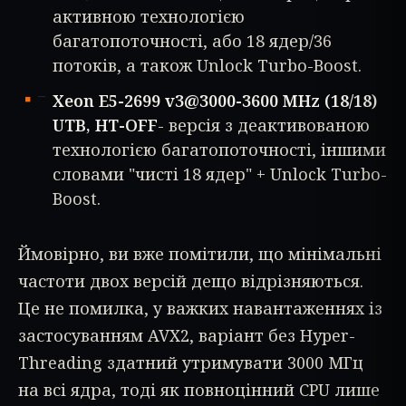
активною технологією
багатопоточності, або 18 ядер/36
потоків, а також Unlock Turbo-Boost.
Xeon E5-2699 v3@3000-3600 MHz (18/18)
UTB, HT-OFF
- версія з деактивованою
технологією багатопоточності, іншими
словами "чисті 18 ядер" + Unlock Turbo-
Boost.
Ймовірно, ви вже помітили, що мінімальні
частоти двох версій дещо відрізняються.
Це не помилка, у важких навантаженнях із
застосуванням AVX2, варіант без Hyper-
Threading здатний утримувати 3000 МГц
на всі ядра, тоді як повноцінний CPU лише