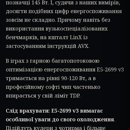
позначці 145 Вт. І, судячи з наших вимірів,
досягти подібних цифр енергоспоживання
зовсім не складно. Причому навіть без
використання вузькоспеціалізованих
бенчмарків, на кшталт LinX із
застосуванням інструкцій AVX.
В іграх з гарною багатопотоковою
оптимізацією енергоспоживання E5-2699 v3
тримається на рівні 90-120 Вт, а в
професійному софті чип частенько
впирається у свій ліміт TDP.
Слід врахувати: E5-2699 v3 вимагає
особливої уваги до свого охолодження
.
Підійдуть кулери з чотирма і більше