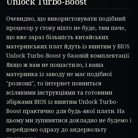
Unlock Turbo-Boost
Очевидно, що використовувати подібний
процесор у стоку ніхто не буде, тим паче,
що вже зараз більшість китайських
материнських плат йдуть із вшитим у BIOS
Unlock Turbo-Boost у базовій комплектації.
Якщо ж вам не пощастило, і ваша
материнка із заводу не має подібної
"розкоші", то інтернет повниться
всілякими інструкціями та готовими
збірками BIOS із вшитим Unlock Turbo-
Boost практично для будь-якої плати. На
цьому ми зупинятися докладно не будемо і
перейдемо одразу до андервольту