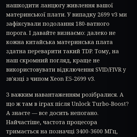
нашкодити ланцюгу живлення вашої
материнської плати. У випадку 2699 v3 ми
зафіксували подолання 180-ватного
порога. І давайте визнаємо: далеко не
кожна китайська материнська плата
здатна переварити такий TDP. Тому, на
наш скромний погляд, краще не
використовувати відключення SVID/FIVR у
зв'язці з чипом Xeon E5-2699 v3.
З важким навантаженням розібралися. А
що ж там в іграх після Unlock Turbo-Boost?
А знаєте — все досить непогано.
Найчастіше, частота процесора
тримається на позначці 3400-3600 МГц,