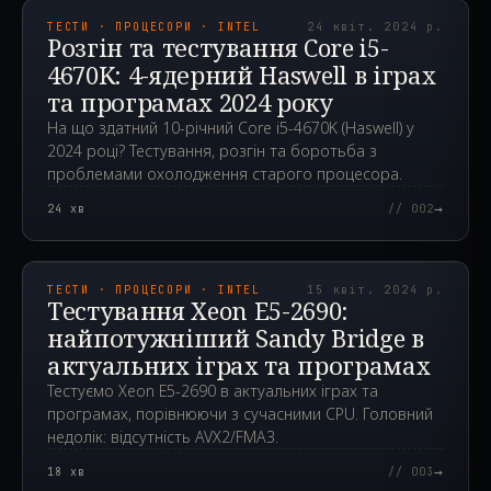
ТЕСТИ · ПРОЦЕСОРИ · INTEL
24 квіт. 2024 р.
Розгін та тестування Core i5-
4670K: 4-ядерний Haswell в іграх
та програмах 2024 року
На що здатний 10-річний Core i5-4670K (Haswell) у
2024 році? Тестування, розгін та боротьба з
проблемами охолодження старого процесора.
→
24
хв
// 002
2024.04.15T07:33:39.000Z
ТЕСТИ · ПРОЦЕСОРИ · INTEL
15 квіт. 2024 р.
Тестування Xeon E5-2690:
найпотужніший Sandy Bridge в
актуальних іграх та програмах
Тестуємо Xeon E5-2690 в актуальних іграх та
програмах, порівнюючи з сучасними CPU. Головний
недолік: відсутність AVX2/FMA3.
→
18
хв
// 003