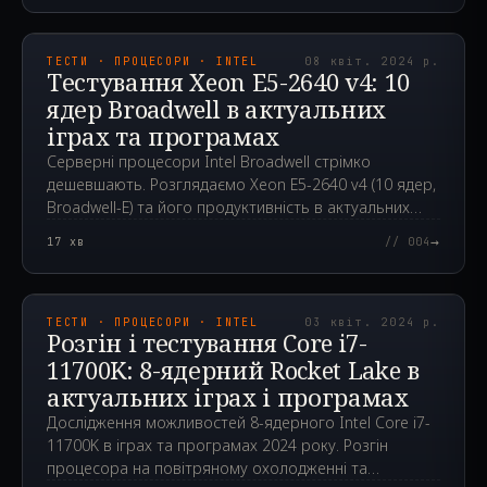
2024.04.08T13:59:33.000Z
ТЕСТИ · ПРОЦЕСОРИ · INTEL
08 квіт. 2024 р.
Тестування Xeon E5-2640 v4: 10
ядер Broadwell в актуальних
іграх та програмах
Серверні процесори Intel Broadwell стрімко
дешевшають. Розглядаємо Xeon E5-2640 v4 (10 ядер,
Broadwell-E) та його продуктивність в актуальних
іграх та програмах у 2024 році.
→
17
хв
// 004
2024.04.03T08:01:56.000Z
ТЕСТИ · ПРОЦЕСОРИ · INTEL
03 квіт. 2024 р.
Розгін і тестування Core i7-
11700K: 8-ядерний Rocket Lake в
актуальних іграх і програмах
Дослідження можливостей 8-ядерного Intel Core i7-
11700K в іграх та програмах 2024 року. Розгін
процесора на повітряному охолодженні та