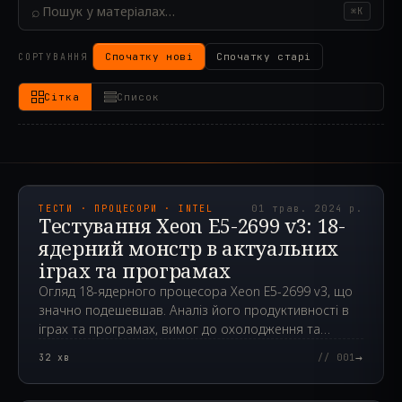
⌕
⌘K
Спочатку нові
Спочатку старі
СОРТУВАННЯ
Сітка
Список
2024.05.01T12:14:50.000Z
ТЕСТИ · ПРОЦЕСОРИ · INTEL
01 трав. 2024 р.
Тестування Xeon E5-2699 v3: 18-
ядерний монстр в актуальних
іграх та програмах
Огляд 18-ядерного процесора Xeon E5-2699 v3, що
значно подешевшав. Аналіз його продуктивності в
іграх та програмах, вимог до охолодження та
можливостей розгону.
→
32
хв
// 001
2024.04.24T00:12:29.000Z