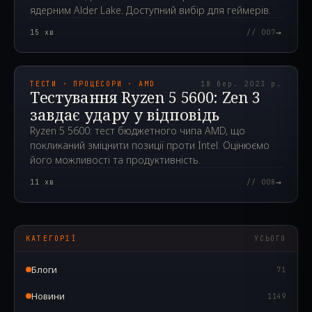
ядерним Alder Lake. Доступний вибір для геймерів.
→
15
хв
// 007
2023.03.18T04:46:55.000Z
ТЕСТИ · ПРОЦЕСОРИ · AMD
18 бер. 2023 р.
Тестування Ryzen 5 5600: Zen 3
завдає удару у відповідь
Ryzen 5 5600: тест бюджетного чипа AMD, що
покликаний зміцнити позиції проти Intel. Оцінюємо
його можливості та продуктивність.
→
11
хв
// 008
КАТЕГОРІЇ
УСЬОГО
Блоги
71
Новини
1149