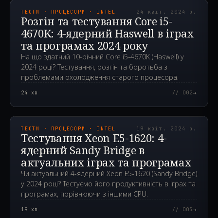
ТЕСТИ · ПРОЦЕСОРИ · INTEL
24 квіт. 2024 р.
Розгін та тестування Core i5-
4670K: 4-ядерний Haswell в іграх
та програмах 2024 року
На що здатний 10-річний Core i5-4670K (Haswell) у
2024 році? Тестування, розгін та боротьба з
проблемами охолодження старого процесора.
→
24
хв
// 002
2024.04.19T06:31:28.000Z
ТЕСТИ · ПРОЦЕСОРИ · INTEL
19 квіт. 2024 р.
Тестування Xeon E5-1620: 4-
ядерний Sandy Bridge в
актуальних іграх та програмах
Чи актуальний 4-ядерний Xeon E5-1620 (Sandy Bridge)
у 2024 році? Тестуємо його продуктивність в іграх та
програмах, порівнюючи з іншими CPU.
→
19
хв
// 003