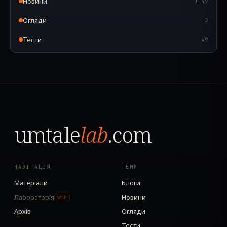
Новини
1149
Огляди
2
Тести
49
umtale
lab
.com
НАВІГАЦІЯ
ТЕМИ
Матеріали
Блоги
Лабораторія
Новини
WIP
Архів
Огляди
Тести