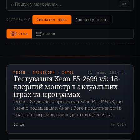
⌕
⌘K
Спочатку нові
Спочатку старі
СОРТУВАННЯ
Сітка
Список
2024.05.01T12:14:50.000Z
ТЕСТИ · ПРОЦЕСОРИ · INTEL
01 трав. 2024 р.
Тестування Xeon E5-2699 v3: 18-
ядерний монстр в актуальних
іграх та програмах
Огляд 18-ядерного процесора Xeon E5-2699 v3, що
значно подешевшав. Аналіз його продуктивності в
іграх та програмах, вимог до охолодження та
можливостей розгону.
→
32
хв
// 001
2024.04.24T00:12:29.000Z