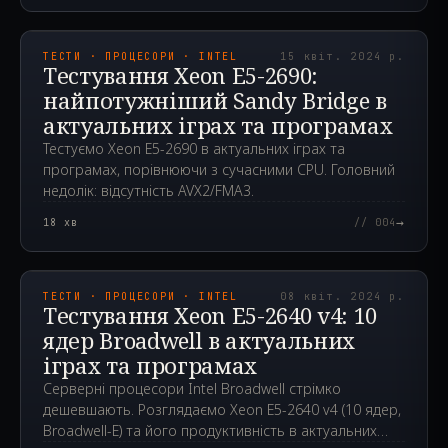
2024.04.15T07:33:39.000Z
ТЕСТИ · ПРОЦЕСОРИ · INTEL
15 квіт. 2024 р.
Тестування Xeon E5-2690:
найпотужніший Sandy Bridge в
актуальних іграх та програмах
Тестуємо Xeon E5-2690 в актуальних іграх та
програмах, порівнюючи з сучасними CPU. Головний
недолік: відсутність AVX2/FMA3.
→
18
хв
// 004
2024.04.08T13:59:33.000Z
ТЕСТИ · ПРОЦЕСОРИ · INTEL
08 квіт. 2024 р.
Тестування Xeon E5-2640 v4: 10
ядер Broadwell в актуальних
іграх та програмах
Серверні процесори Intel Broadwell стрімко
дешевшають. Розглядаємо Xeon E5-2640 v4 (10 ядер,
Broadwell-E) та його продуктивність в актуальних