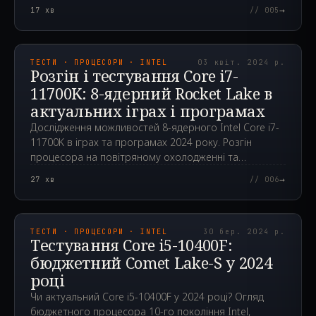
іграх та програмах у 2024 році.
→
17
хв
// 005
2024.04.03T08:01:56.000Z
ТЕСТИ · ПРОЦЕСОРИ · INTEL
03 квіт. 2024 р.
Розгін і тестування Core i7-
11700K: 8-ядерний Rocket Lake в
актуальних іграх і програмах
Дослідження можливостей 8-ядерного Intel Core i7-
11700K в іграх та програмах 2024 року. Розгін
процесора на повітряному охолодженні та
порівняння з конкурентами.
→
27
хв
// 006
2024.03.30T02:33:06.000Z
ТЕСТИ · ПРОЦЕСОРИ · INTEL
30 бер. 2024 р.
Тестування Core i5-10400F:
бюджетний Comet Lake-S у 2024
році
Чи актуальний Core i5-10400F у 2024 році? Огляд
бюджетного процесора 10-го покоління Intel,