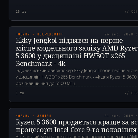
15
хв
// 007
2020.09.26T06:29:23.0
НОВИНИ · ОВЕРКЛОКІНГ
26 вер. 2020 
Ekky Jengkol піднявся на перше
місце модельного заліку AMD Ryze
5 3600 у дисципліні HWBOT x265
Benchmark - 4k
Індонезійський оверклокер Ekky Jengkol посів перше місце
у дисципліні HWBOT x265 Benchmark - 4k для Ryzen 5 3600,
розігнавши чип до 5500 МГц.
1
хв
// 009
2019.09.01T15:26:25.0
НОВИНИ · ЗАЛІЗО
01 вер. 2019 
Ryzen 5 3600 продається краще за вс
процесори Intel Core 9-го покоління
Вже другий місяць поспіль продажі нових процесорів AM