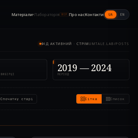
Матеріали
Лабораторія
Про нас
Контакти
UA
EN
▾
WIP
ФІД АКТИВНИЙ · СТРІМ
UMTALE.LAB/POSTS
2019 — 2024
 ВИБІРЦІ
ПЕРІОД
Спочатку старі
Сітка
Список
9.000Z