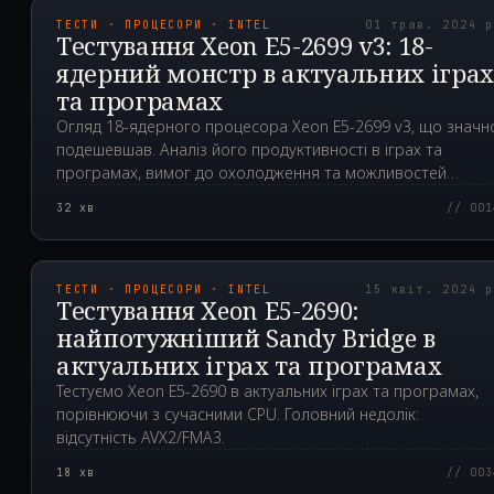
ТЕСТИ · ПРОЦЕСОРИ · INTEL
01 трав. 2024 
Тестування Xeon E5-2699 v3: 18-
ядерний монстр в актуальних ігра
та програмах
Огляд 18-ядерного процесора Xeon E5-2699 v3, що значн
подешевшав. Аналіз його продуктивності в іграх та
програмах, вимог до охолодження та можливостей
розгону.
32
хв
// 001
2024.04.15T07:33:39.0
ТЕСТИ · ПРОЦЕСОРИ · INTEL
15 квіт. 2024 
Тестування Xeon E5-2690:
найпотужніший Sandy Bridge в
актуальних іграх та програмах
Тестуємо Xeon E5-2690 в актуальних іграх та програмах,
порівнюючи з сучасними CPU. Головний недолік:
відсутність AVX2/FMA3.
18
хв
// 003