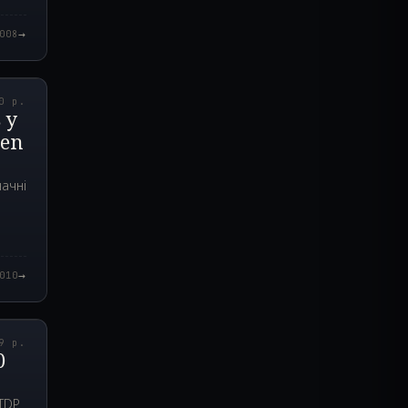
→
008
6.000Z
0 р.
 у
zen
ачні
→
010
7.000Z
9 р.
0
 TDP