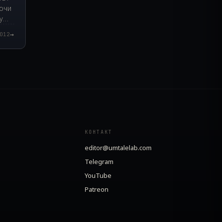
аючи
у
→
012
КОНТАКТ
editor@umtalelab.com
Telegram
YouTube
Patreon