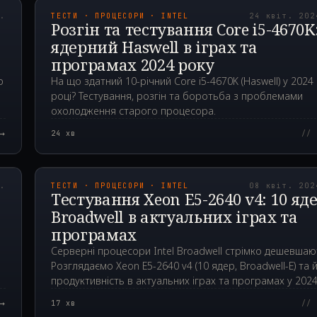
р.
ТЕСТИ · ПРОЦЕСОРИ · INTEL
24 квіт. 202
Розгін та тестування Core i5-4670K:
х
ядерний Haswell в іграх та
програмах 2024 року
о
На що здатний 10-річний Core i5-4670K (Haswell) у 2024
році? Тестування, розгін та боротьба з проблемами
охолодження старого процесора.
→
24
хв
// 
00Z
2024.04.08T13:59:3
р.
ТЕСТИ · ПРОЦЕСОРИ · INTEL
08 квіт. 202
Тестування Xeon E5-2640 v4: 10 яд
Broadwell в актуальних іграх та
програмах
Серверні процесори Intel Broadwell стрімко дешевшаю
Розглядаємо Xeon E5-2640 v4 (10 ядер, Broadwell-E) та 
продуктивність в актуальних іграх та програмах у 202
році.
→
17
хв
// 