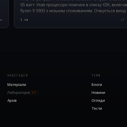
65 ватт. Нові процесори помічені в списку ЄЕК, включ
Ryzen 9 3900 з низьким споживанням. Очікується вихід 
2019 році.
→
1
хв
// 
НАВІГАЦІЯ
ТЕМИ
Матеріали
Блоги
Лабораторія
Новини
WIP
Архів
Огляди
Тести