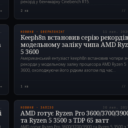
рекорд у бенчмарку Cinebench R15.
→
2
хв
// 
00Z
2020.07.11T09:32:1
р.
НОВИНИ · ОВЕРКЛОКІНГ
11 лип. 202
Keeph8n встановив серію рекордів
n
модельному заліку чипа AMD Ry
5 3600
Американський ентузіаст keeph8n встановив чотири зн
рекорди у модельному заліку процесора AMD Ryzen 5
3600, охолоджуючи його рідким азотом під час
бенчмарків.
→
1
хв
// 
00Z
2019.07.30T02:42:0
р.
НОВИНИ · ЗАЛІЗО
30 лип. 201
і
AMD готує Ryzen Pro 3600/3700/390
та Ryzen 5 3500 з TDP 65 ватт
D
AMD готує Ryzen Pro 3600/3700/3900 та Ryzen 5 3500 з