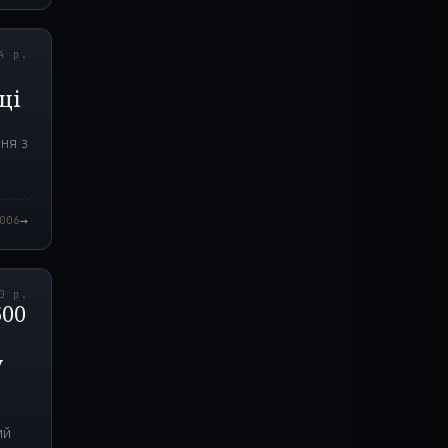
6.000Z
4 р.
ці
ня з
→
006
0.000Z
0 р.
600
у
ий