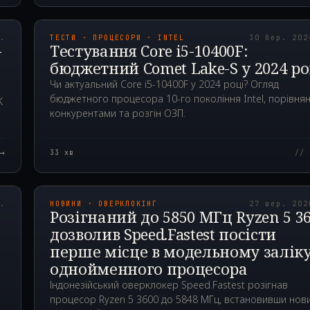
00Z
2024.03.30T02:33:0
р.
ТЕСТИ · ПРОЦЕСОРИ · INTEL
30 бер. 202
-
Тестування Core i5-10400F:
бюджетний Comet Lake-S у 2024 ро
Чи актуальний Core i5-10400F у 2024 році? Огляд
бюджетного процесора 10-го покоління Intel, порівнян
K
конкурентами та розгін ОЗП.
→
33
хв
// 
00Z
2020.09.27T05:56:1
р.
НОВИНИ · ОВЕРКЛОКІНГ
27 вер. 202
Розігнаний до 5850 МГц Ryzen 5 3
дозволив Speed.Fastest посісти
перше місце в модельному залік
однойменного процесора
Індонезійський оверклокер Speed.Fastest розігнав
процесор Ryzen 5 3600 до 5848 МГц, встановивши нов