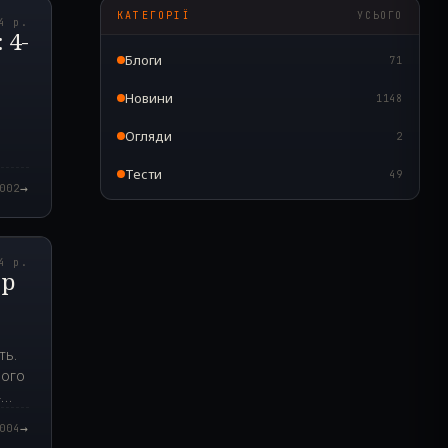
КАТЕГОРІЇ
УСЬОГО
4 р.
 4-
Блоги
71
Новини
1148
Огляди
2
Тести
49
→
002
3.000Z
4 р.
ер
ть.
його
4
→
004