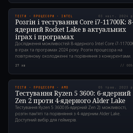
2024.04.03T08:01:56.0
ТЕСТИ · ПРОЦЕСОРИ · INTEL
03 квіт. 2024 
Розгін і тестування Core i7-11700K: 8
ядерний Rocket Lake в актуальних
іграх і програмах
Дослідження можливостей 8-ядерного Intel Core i7-11700
в іграх та програмах 2024 року. Розгін процесора на
повітряному охолодженні та порівняння з конкурентами.
27
хв
// 005
2023.05.05T14:01:55.0
ТЕСТИ · ПРОЦЕСОРИ · AMD
05 трав. 2023 
Тестування Ryzen 5 3600: 6-ядерний
Zen 2 проти 4-ядерного Alder Lake
Тестування Ryzen 5 3600 (6-ядерний Zen 2): можливості,
розгін пам'яті та порівняння з 4-ядерним Alder Lake.
Доступний вибір для геймерів.