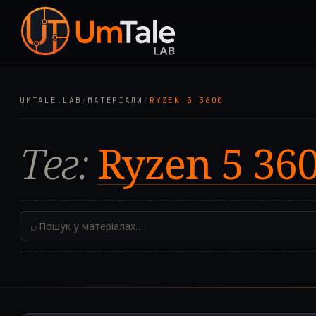
UMTALE.LAB
/
МАТЕРІАЛИ
/
RYZEN 5 3600
Тег:
Ryzen 5 36
⌕
2024.05.01T12:14:50.0