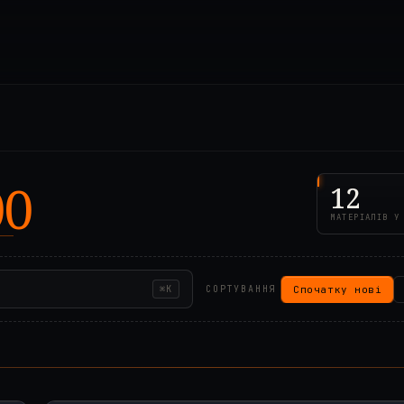
00
12
МАТЕРІАЛІВ У
Спочатку нові
⌘K
СОРТУВАННЯ
00Z
2024.04.24T00:12:2