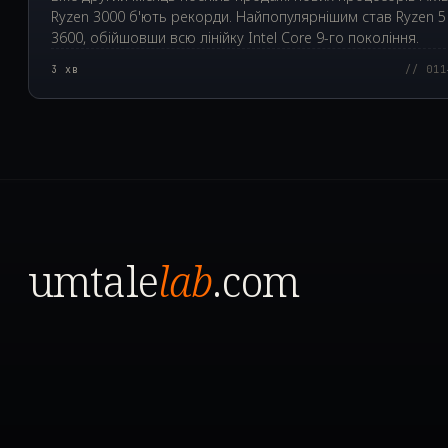
Ryzen 3000 б'ють рекорди. Найпопулярнішим став Ryzen 5
3600, обійшовши всю лінійку Intel Core 9-го покоління.
3
хв
// 011
umtale
lab
.com