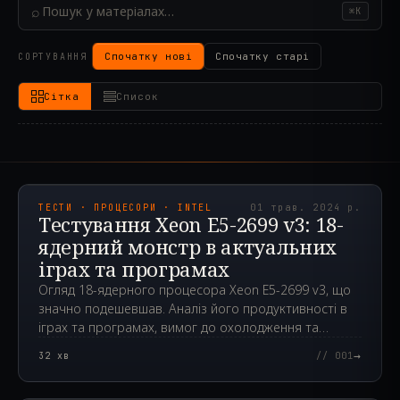
⌕
⌘K
Спочатку нові
Спочатку старі
СОРТУВАННЯ
Сітка
Список
2024.05.01T12:14:50.000Z
ТЕСТИ · ПРОЦЕСОРИ · INTEL
01 трав. 2024 р.
Тестування Xeon E5-2699 v3: 18-
ядерний монстр в актуальних
іграх та програмах
Огляд 18-ядерного процесора Xeon E5-2699 v3, що
значно подешевшав. Аналіз його продуктивності в
іграх та програмах, вимог до охолодження та
можливостей розгону.
→
32
хв
// 001
2024.04.24T00:12:29.000Z