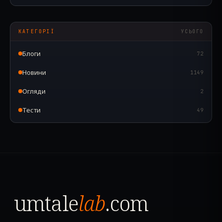
КАТЕГОРІЇ
УСЬОГО
Блоги
72
Новини
1149
Огляди
2
Тести
49
umtale
lab
.com