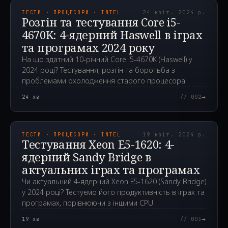
ТЕСТИ · ПРОЦЕСОРИ · INTEL
24 квіт. 2024 р.
Розгін та тестування Core i5-
4670K: 4-ядерний Haswell в іграх
та програмах 2024 року
На що здатний 10-річний Core i5-4670K (Haswell) у
2024 році? Тестування, розгін та боротьба з
проблемами охолодження старого процесора.
→
24
хв
// 002
2024.04.19T06:31:28.000Z
ТЕСТИ · ПРОЦЕСОРИ · INTEL
19 квіт. 2024 р.
Тестування Xeon E5-1620: 4-
ядерний Sandy Bridge в
актуальних іграх та програмах
Чи актуальний 4-ядерний Xeon E5-1620 (Sandy Bridge)
у 2024 році? Тестуємо його продуктивність в іграх та
програмах, порівнюючи з іншими CPU.
→
19
хв
// 003