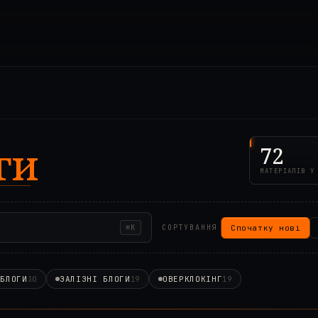
ги
72
МАТЕРІАЛІВ У
Спочатку нові
⌘K
СОРТУВАННЯ
 БЛОГИ
ЗАЛІЗНІ БЛОГИ
ОВЕРКЛОКІНГ
30
19
19