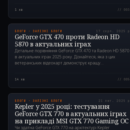
1
хв
// 003
2025.08.17T23:45:35.0
БЛОГИ · ЗАЛІЗНІ БЛОГИ
17 серп. 2025 
GeForce GTX 470 проти Radeon HD
5870 в актуальних іграх
Детальне порівняння GeForce GTX 470 та Radeon HD 5870
в актуальних іграх 2025 року. Дізнайтеся, яка з цих
ветеранських відеокарт демонструє кращу
продуктивність.
14
хв
// 005
2025.02.21T04:50:02.0
БЛОГИ · ЗАЛІЗНІ БЛОГИ
21 лют. 2025 
Kepler у 2025 році: тестування
GeForce GTX 770 в актуальних іграх
на прикладі MSI GTX 770 Gaming OC
Чи здатна GeForce GTX 770 на архітектурі Kepler