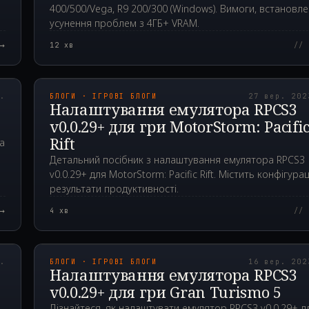
400/500/Vega, R9 200/300 (Windows). Вимоги, встановле
усунення проблем з 4ГБ+ VRAM.
→
12
хв
// 
00Z
2023.09.27T11:42:1
р.
БЛОГИ · ІГРОВІ БЛОГИ
27 вер. 202
2
Налаштування емулятора RPCS3
v0.0.29+ для гри MotorStorm: Pacifi
Rift
а
Детальний посібник з налаштування емулятора RPCS3
v0.0.29+ для MotorStorm: Pacific Rift. Містить конфігурац
результати продуктивності.
→
4
хв
// 
00Z
2023.09.16T23:20:5
р.
БЛОГИ · ІГРОВІ БЛОГИ
16 вер. 202
Налаштування емулятора RPCS3
v0.0.29+ для гри Gran Turismo 5
Дізнайтеся, як налаштувати емулятор RPCS3 v0.0.29+ д