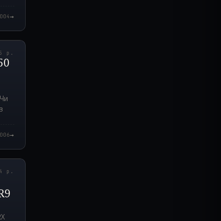
→
004
2.000Z
5 р.
50
 Чи
в
→
006
0.000Z
4 р.
R9
RX