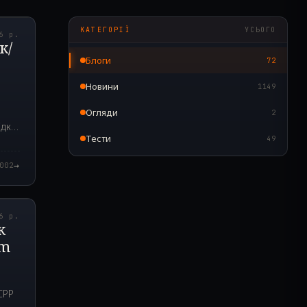
0.000Z
КАТЕГОРІЇ
УСЬОГО
6 р.
к/
Блоги
72
Новини
1149
ю
Огляди
2
ідки
Тести
49
→
002
9.000Z
6 р.
к
Cm
CPP