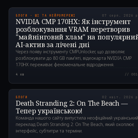
2026.08.07T09:18:56.4
БЛОГИ · ШІ ТА НЕЙРОМЕРЕЖІ
07 серп. 2026 
NVIDIA CMP 170HX: Як інструмент
розблокування VRAM перетворив
"майнінговий хлам" на популярни
AI-актив за лічені дні
Через появу інструменту CMPUnlocker, що дозволяє
розблокувати до 80 GB пам'яті, відеокарта NVIDIA CMP
170HX переживає феноменальне відродження.
4
хв
// 001
2026.04.02T17:41:12.0
БЛОГИ
02 квіт. 2026 
Death Stranding 2: On The Beach —
Тепер українською!
Команда нашого сайту випустила неофіційний українськи
переклад Death Stranding 2: On The Beach, який охоплює
інтерфейс, субтитри та терміни.