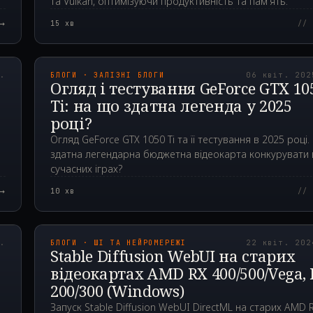
та Vulkan, оптимізуючи продуктивність та пам'ять.
→
15
хв
// 
00Z
2025.04.06T18:53:0
р.
БЛОГИ · ЗАЛІЗНІ БЛОГИ
06 квіт. 202
Огляд і тестування GeForce GTX 10
Ti: на що здатна легенда у 2025
році?
Огляд GeForce GTX 1050 Ti та її тестування в 2025 році.
здатна легендарна бюджетна відеокарта конкурувати 
сучасних іграх?
→
10
хв
// 
00Z
2024.04.22T08:20:5
р.
БЛОГИ · ШІ ТА НЕЙРОМЕРЕЖІ
22 квіт. 202
Stable Diffusion WebUI на старих
відеокартах AMD RX 400/500/Vega, 
200/300 (Windows)
Запуск Stable Diffusion WebUI DirectML на старих AMD 