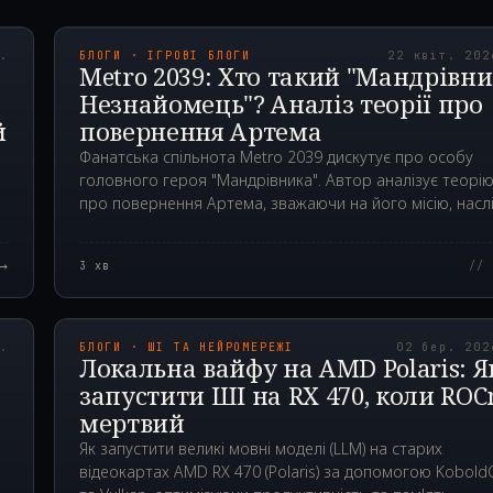
70Z
2026.04.22T16:48:1
р.
БЛОГИ · ІГРОВІ БЛОГИ
22 квіт. 202
Metro 2039: Хто такий "Мандрівни
Незнайомець"? Аналіз теорії про
й
повернення Артема
Фанатська спільнота Metro 2039 дискутує про особу
головного героя "Мандрівника". Автор аналізує теорі
про повернення Артема, зважаючи на його місію, насл
радіації та галюцинації. Хантер менш імовірний.
→
3
хв
// 
00Z
2026.03.02T13:20:0
р.
БЛОГИ · ШІ ТА НЕЙРОМЕРЕЖІ
02 бер. 202
Локальна вайфу на AMD Polaris: Я
запустити ШІ на RX 470, коли RO
мертвий
й
Як запустити великі мовні моделі (LLM) на старих
відеокартах AMD RX 470 (Polaris) за допомогою Kobold