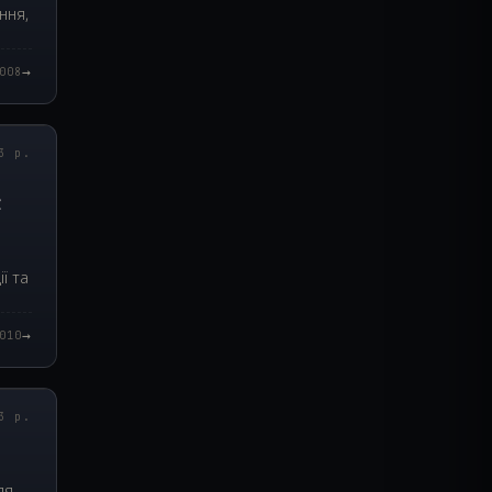
ння,
→
008
8.000Z
3 р.
c
ії та
→
010
8.000Z
3 р.
ля