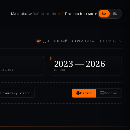
Матеріали
Лабораторія
Про нас
Контакти
UA
EN
▾
WIP
ФІД АКТИВНИЙ · СТРІМ
UMTALE.LAB/POSTS
2023 — 2026
 ВИБІРЦІ
ПЕРІОД
Спочатку старі
Сітка
Список