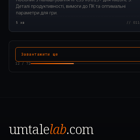
Деталі продуктивності, вимоги до ПК та оптимальні
параметри для гри.
5
хв
// 011
Завантажити ще
12
/
72
umtale
lab
.com