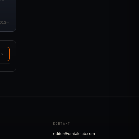
→
012
12
КОНТАКТ
editor@umtalelab.com