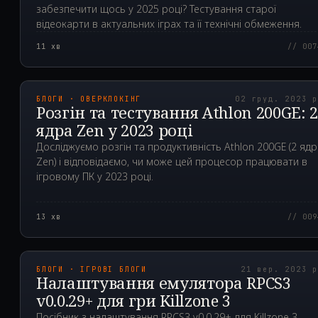
забезпечити щось у 2025 році? Тестування старої
відеокарти в актуальних іграх та її технічні обмеження.
11
хв
// 007
2023.12.02T20:37:45.0
БЛОГИ · ОВЕРКЛОКІНГ
02 груд. 2023 
Розгін та тестування Athlon 200GE: 
ядра Zen у 2023 році
Досліджуємо розгін та продуктивність Athlon 200GE (2 ядр
Zen) і відповідаємо, чи може цей процесор працювати в
ігровому ПК у 2023 році.
13
хв
// 009
2023.09.21T06:52:20.0
БЛОГИ · ІГРОВІ БЛОГИ
21 вер. 2023 
Налаштування емулятора RPCS3
v0.0.29+ для гри Killzone 3
Посібник з налаштування RPCS3 v0.0.29+ для Killzone 3.