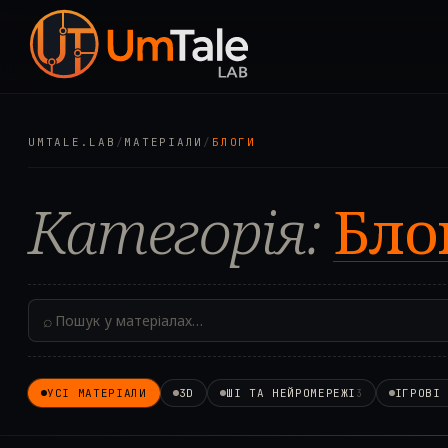
UMTALE.LAB
/
МАТЕРІАЛИ
/
БЛОГИ
Категорія:
Бло
⌕
УСІ МАТЕРІАЛИ
3D
ШІ ТА НЕЙРОМЕРЕЖІ
ІГРОВІ
3