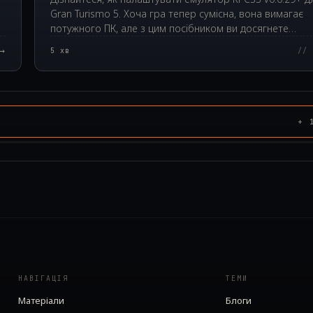
Gran Turismo 5. Хоча гра тепер сумісна, вона вимагає
потужного ПК, але з цим посібником ви досягнете
стабільної роботи.
→
5
хв
// 
+
НАВІГАЦІЯ
ТЕМИ
Матеріали
Блоги