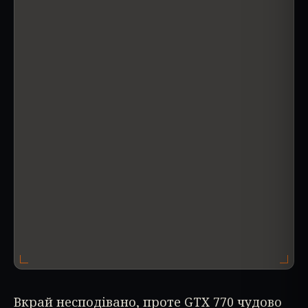
Вкрай несподівано, проте GTX 770 чудово