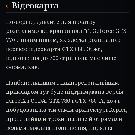
Відеокарта
По-перше, давайте для початку
розставимо всі крапки над "і": GeForce GTX
770 є нічим іншим, як злегка розігнаною
версією відеокарти GTX 680. Отже,
відношення до 700 серії вона має лише
формальне.
Найбанальнішим і найпереконливішим
прикладом тут буде підтримувана версія
DirectX і CUDA: GTX 780 і GTX 780 Ti, хоч і
побудовані на тій самій архітектурі Kepler,
проте вийшли трохи пізніше й отримали
вельми важливі поліпшення, поряд із