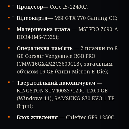
Процесор
— Core i5-12400F;
Відеокарта
— MSI GTX 770 Gaming OC;
Материнська плата
— MSI PRO Z690-A
DDR4 (MS-7D25);
Оперативна пам'ять
— 2 планки по 8
GB Corsair Vengeance RGB PRO
(CMW16GX4M2C3600C18), загальним
об'ємом 16 GB (чипи Micron E-Die);
Твердотільний накопичувач
—
KINGSTON SUV400S37120G 120,0 GB
(Windows 11), SAMSUNG 870 EVO 1 TB
(Ігри);
Блок живлення
— Chieftec GPS-1250C.