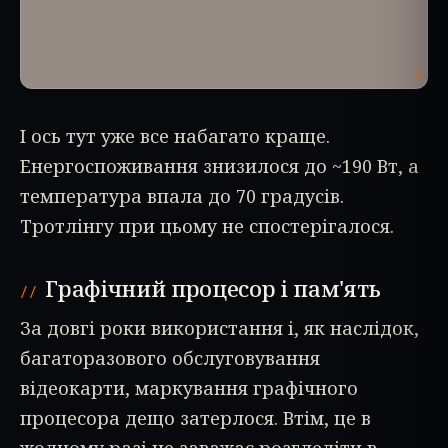
І ось тут уже все набагато краще.
Енергоспоживання знизилося до ~190 Вт, а
температура впала до 70 градусів.
Тротлінгу при цьому не спостерігалося.
Графічний процесор і пам'ять
За довгі роки використання і, як наслідок,
багаторазового обслуговування
відеокарти, маркування графічного
процесора дещо затерлося. Втім, це в
жодному разі не заважає розгледіти в