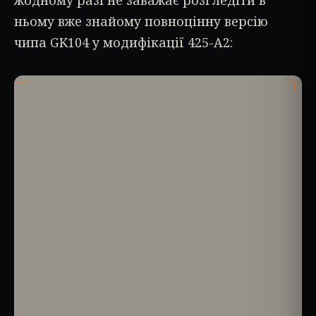
ньому вже знайому повноцінну версію
чипа GK104 у модифікації 425-A2: