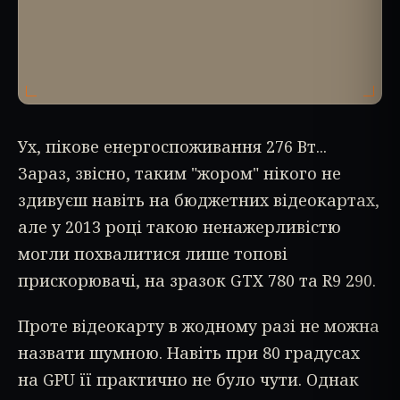
Ух, пікове енергоспоживання 276 Вт...
Зараз, звісно, таким "жором" нікого не
здивуєш навіть на бюджетних відеокартах,
але у 2013 році такою ненажерливістю
могли похвалитися лише топові
прискорювачі, на зразок GTX 780 та R9 290.
Проте відеокарту в жодному разі не можна
назвати шумною. Навіть при 80 градусах
на GPU її практично не було чути. Однак