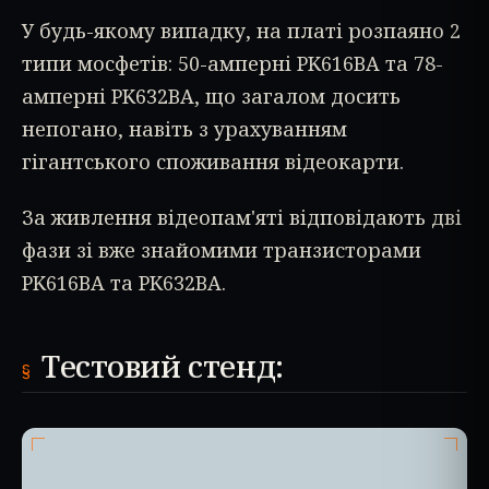
У будь-якому випадку, на платі розпаяно 2
типи мосфетів: 50-амперні PK616BA та 78-
амперні PK632BA, що загалом досить
непогано, навіть з урахуванням
гігантського споживання відеокарти.
За живлення відеопам'яті відповідають дві
фази зі вже знайомими транзисторами
PK616BA та PK632BA.
Тестовий стенд: