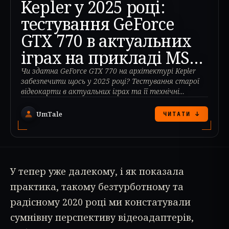
Kepler у 2025 році:
тестування GeForce
GTX 770 в актуальних
іграх на прикладі MSI
GTX 770 Gaming OC
Чи здатна GeForce GTX 770 на архітектурі Kepler
забезпечити щось у 2025 році? Тестування старої
відеокарти в актуальних іграх та її технічні
обмеження.
UmTale
ЧИТАТИ ↓
У тепер уже далекому, і як показала
практика, такому безтурботному та
радісному 2020 році ми констатували
сумнівну перспективу відеоадаптерів,