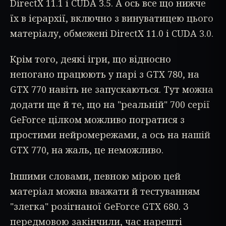
DirectX 11.1 і CUDA 3.5. А ось все що нижче
їх в ієрархії, включно з винуватицею цього
матеріалу, обмежені DirectX 11.0 і CUDA 3.0.
Крім того, деякі ігри, що відносно
непогано працюють у парі з GTX 780, на
GTX 770 навіть не запускаються. Тут можна
додати ще й те, що на "реальній" 700 серії
GeForce цілком можливо погратися з
простими нейромережами, а ось на нашій
GTX 770, на жаль, це неможливо.
Іншими словами, певною мірою цей
матеріал можна вважати й тестуванням
"злегка" розігнаної GeForce GTX 680. З
передмовою закінчили, час нарешті