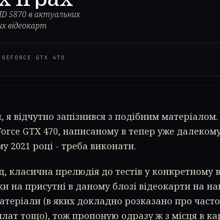
HD 5870 в актуальних
ких відеокарт
·
GEFORCE GTX 470
, я відчутно запізнився з подібним матеріалом. 
Force GTX 470, написаному в тепер уже далекому
у 2021 році - треба виконати.
д, класична прелюдія до тестів у конкретному 
ьки на присутні в даному блозі відеокарти на н
атеріали (в яких докладно розказано про част
лат тощо), тож пропоную одразу ж з місця в кар