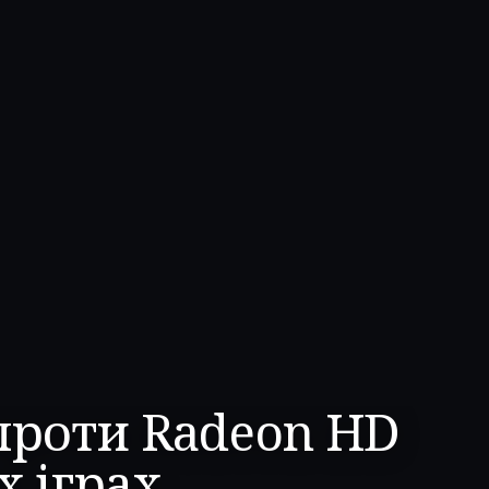
 проти Radeon HD
х іграх