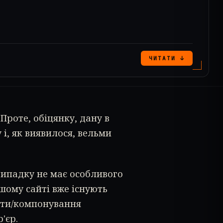
ЧИТАТИ ↓
Проте, обіцянку, дану в
 і, як виявилося, вельми
випадку не має особливого
ашому сайті вже існують
оти/компонування
'єр.