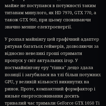
майже не поступався в потужності таким
титанам минулого, як HD 7970, GTX 770, а
також GTX 960, при цьому споживаючи
значно менше електроенергії.
У розпал майнінгу цей графічний адаптер
рятував багатьох геймерів, дозволяючи за
відносно невеликі гроші отримати
пропуск у світ актуальних ігор. У
постмайнінгову еру "тішка" дещо здала
позиції і загубилася на тлі більш потужних
GPU, у великій кількості викинутих на
ринок. Проте, компактний формфактор і
низьке енергоспоживання досить
тривалий час тримали GeForce GTX 1050 Ti