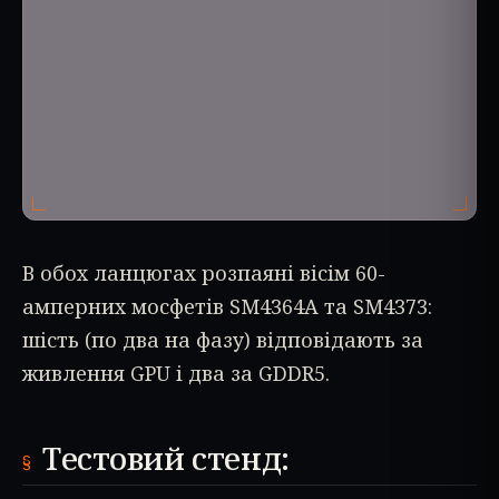
В обох ланцюгах розпаяні вісім 60-
амперних мосфетів SM4364A та SM4373:
шість (по два на фазу) відповідають за
живлення GPU і два за GDDR5.
Тестовий стенд: