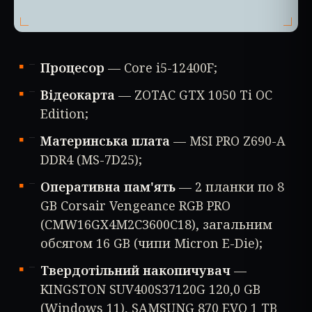
Процесор
— Core i5-12400F;
Відеокарта
— ZOTAC GTX 1050 Ti OC
Edition;
Материнська плата
— MSI PRO Z690-A
DDR4 (MS-7D25);
Оперативна пам'ять
— 2 планки по 8
GB Corsair Vengeance RGB PRO
(CMW16GX4M2C3600C18), загальним
обсягом 16 GB (чипи Micron E-Die);
Твердотільний накопичувач
—
KINGSTON SUV400S37120G 120,0 GB
(Windows 11), SAMSUNG 870 EVO 1 TB