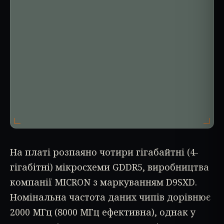
На платі розпаяно чотири гігабайтні (4-
гігабітні) мікросхеми GDDR5, виробництва
компанії MICRON з маркуванням D9SXD.
Номінальна частота даних чипів дорівнює
2000 МГц (8000 МГц ефективна), однак у