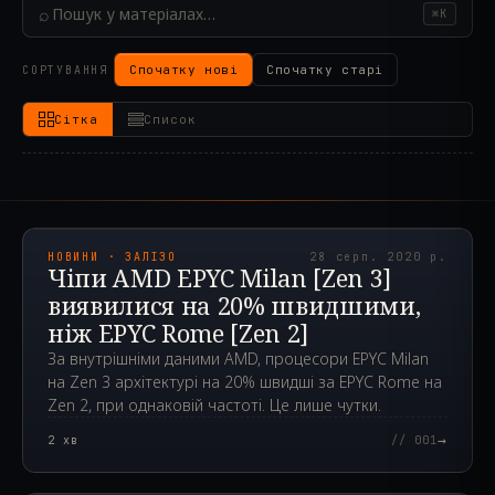
⌕
⌘K
Спочатку нові
Спочатку старі
СОРТУВАННЯ
Сітка
Список
2020.08.28T06:40:16.000Z
НОВИНИ · ЗАЛІЗО
28 серп. 2020 р.
Чіпи AMD EPYC Milan [Zen 3]
виявилися на 20% швидшими,
ніж EPYC Rome [Zen 2]
За внутрішніми даними AMD, процесори EPYC Milan
на Zen 3 архітектурі на 20% швидші за EPYC Rome на
Zen 2, при однаковій частоті. Це лише чутки.
→
2
хв
// 001
2019.09.26T15:06:51.000Z