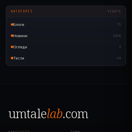
КАТЕГОРІЇ
УСЬОГО
Блоги
71
Новини
1148
Огляди
2
Тести
49
umtale
lab
.com