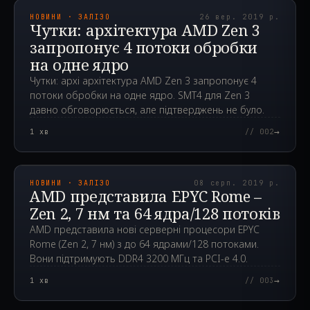
НОВИНИ · ЗАЛІЗО
26 вер. 2019 р.
Чутки: архітектура AMD Zen 3
запропонує 4 потоки обробки
на одне ядро
Чутки: архі архітектура AMD Zen 3 запропонує 4
потоки обробки на одне ядро. SMT4 для Zen 3
давно обговорюється, але підтверджень не було.
→
1
хв
// 002
2019.08.08T09:58:26.000Z
НОВИНИ · ЗАЛІЗО
08 серп. 2019 р.
AMD представила EPYC Rome –
Zen 2, 7 нм та 64 ядра/128 потоків
AMD представила нові серверні процесори EPYC
Rome (Zen 2, 7 нм) з до 64 ядрами/128 потоками.
Вони підтримують DDR4 3200 МГц та PCI-e 4.0.
→
1
хв
// 003