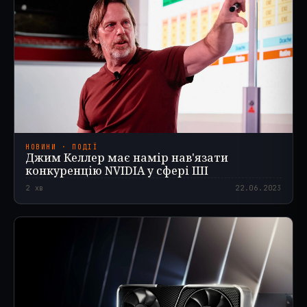
НОВИНИ · ПОДІЇ
Джим Келлер має намір нав'язати
конкуренцію NVIDIA у сфері ШІ
2
хв
22.06.2023