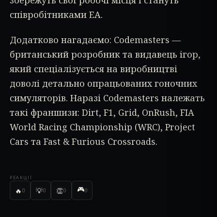
збережуть свої робочі місця і стануть
співробітниками EA.
Додатково нагадаємо: Codemasters —
британський розробник та видавець ігор,
який спеціалізується на виробництві
доволі детально опрацьованих гоночних
симуляторів. Наразі Codemasters належать
такі франшизи: Dirt, F1, Grid, OnRush, FIA
World Racing Championship (WRC), Project
Cars та Fast & Furious Crossroads.
РЕАКЦІЇ
🎮
🔥
💡
👏
0
0
0
0