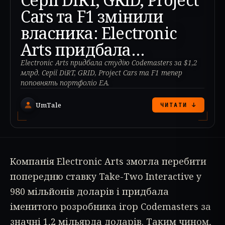
Cars та F1 змінили
власника: Electronic
Arts придбала
Codemasters
Electronic Arts придбала студію Codemasters за $1,2
млрд. Серії DiRT, GRID, Project Cars та F1 тепер
поповнять портфоліо EA.
UmTale
ЧИТАТИ ↓
Компанія Electronic Arts змогла перебити
попередню ставку Take-Two Interactive у
980 мільйонів доларів і придбала
іменитого розробника ігор Codemasters за
значні 1,2 мільярда доларів. Таким чином,