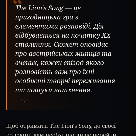
“
The Lion's Song — це
пригодницька гра з
елементами розповіді. Дія
відбувається на початку ХХ
століття. Сюжет оповідає
про австрійських митців та
вчених, кожен епізод якого
розповість вам про їхні
особисті творчі переживання
та пошуки натхнення.
—
EGS
Щоб отримати The Lion's Song до своєї
колекції, вам необхідно лише перейти