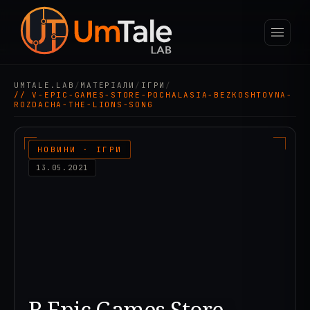
UMTALE.LAB
/
МАТЕРІАЛИ
/
ІГРИ
/
// V-EPIC-GAMES-STORE-POCHALASIA-BEZKOSHTOVNA-
ROZDACHA-THE-LIONS-SONG
НОВИНИ · ІГРИ
13.05.2021
В Epic Games Store