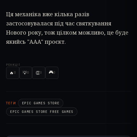
Ця механіка вже кілька разів
застосовувалася під час святкування
Нового року, тож цілком можливо, це буде
якийсь "AAA" проєкт.
РЕАКЦІЇ
🎮
🔥
💡
👏
0
0
0
0
ТЕГИ
EPIC GAMES STORE
EPIC GAMES STORE FREE GAMES