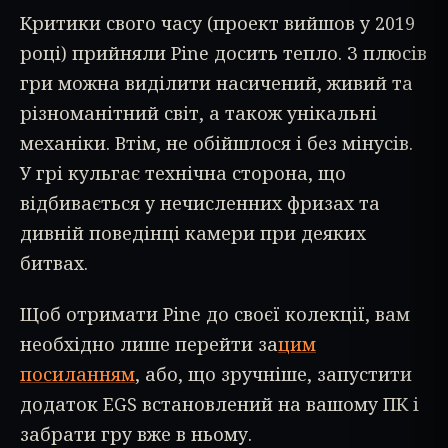
Критики свого часу (проект вийшов у 2019
році) прийняли Pine досить тепло. З плюсів
гри можна виділити насичений, живий та
різноманітний світ, а також унікальні
механіки. Втім, не обійшлося і без мінусів.
У грі кульгає технічна сторона, що
відбивається у нечисленних фризах та
дивній поведінці камери при деяких
битвах.
Щоб отримати Pine до своєї колекції, вам
необхідно лише перейти за
цим
посиланням
, або, що зручніше, запустити
додаток EGS встановлений на вашому ПК і
забрати гру вже в ньому.