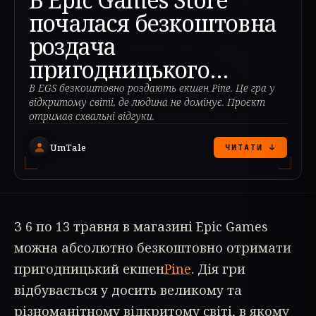
почалася безкоштовна
роздача
пригодницького
екшену "Pine"
В EGS безкоштовно роздають екшен Pine. Це гра у
відкритому світі, де людина не домінує. Проєкт
отримав схвальні відгуки.
UmTale
ЧИТАТИ ↓
З 6 по 13 травня в магазині Epic Games
можна абсолютно безкоштовно отримати
пригодницький екшен
Pine
. Дія гри
відбувається у досить великому та
різноманітному відкритому світі, в якому