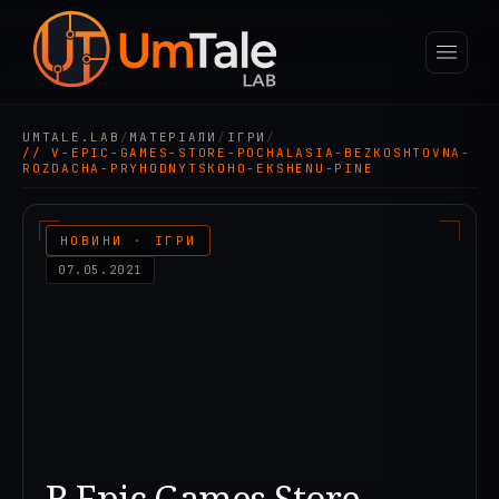
UMTALE.LAB
/
МАТЕРІАЛИ
/
ІГРИ
/
// V-EPIC-GAMES-STORE-POCHALASIA-BEZKOSHTOVNA-
ROZDACHA-PRYHODNYTSKOHO-EKSHENU-PINE
НОВИНИ · ІГРИ
07.05.2021
В Epic Games Store