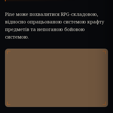
Pine може похвалитися RPG-складовою,
відносно опрацьованою системою крафту
предметів та непоганою бойовою
системою.