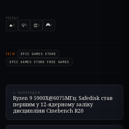
РЕАКЦІЇ
🎮
🔥
💡
👏
0
0
0
0
ТЕГИ
EPIC GAMES STORE
EPIC GAMES STORE FREE GAMES
← ПОПЕРЕДНЯ
Ryzen 9 5900X@6075МГц: Safedisk став
першим у 12-ядерному заліку
дисципліни Cinebench R20