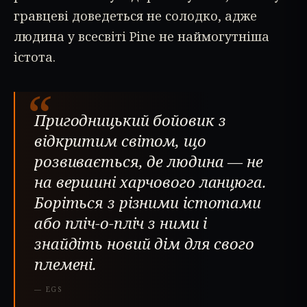
гравцеві доведеться не солодко, адже
людина у всесвіті Pine не наймогутніша
істота.
“
Пригодницький бойовик з
відкритим світом, що
розвивається, де людина — не
на вершині харчового ланцюга.
Боріться з різними істотами
або пліч-о-пліч з ними і
знайдіть новий дім для свого
племені.
—
EGS