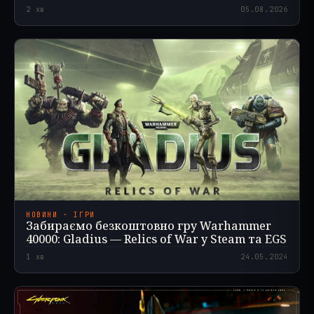
2
хв
05.08.2026
НОВИНИ · ІГРИ
Забираємо безкоштовно гру Warhammer
40000: Gladius — Relics of War у Steam та EGS
1
хв
24.05.2024