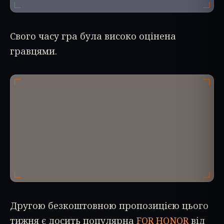
Свого часу гра була високо оцінена
гравцями.
Другою безкоштовною пропозицією цього
тижня є досить популярна
FOR HONOR
від