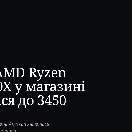
AMD Ryzen
0X у магазині
ся до 3450
зині Amazon знизилася
доларів.