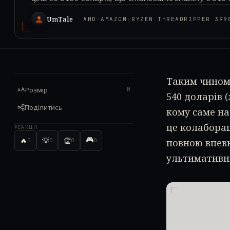
UmTale
AMD
·
AMAZON
·
RYZEN THREADRIPPER 399
Таким чином,
Розмір
M
540 доларів (
Поділитись
кому саме на
це колаборац
РЕАКЦІЇ
🎮
🔥
💡
👏
повною впев
0
0
0
0
ультимативн