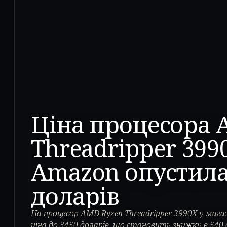
Ціна процесора 
Threadripper 399
Amazon опустила
доларів
На процесор AMD Ryzen Threadripper 3990X у мага
ціна до 3450 доларів, що становить знижку в 540 