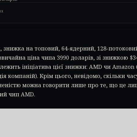
0X
 знижка на топовий, 64-ядерний, 128-потокови
звичайна ціна чипа 3990 доларів, зі знижкою $34
лежить ініціатива цієї знижки: AMD чи Amazon 
ія компаній). Крім цього, невідомо, скільки час
неністю можна говорити лише про те, що це ли
ий чип AMD.