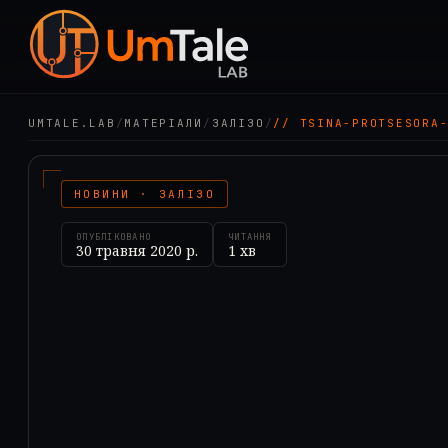
UMTALE.LAB
/
МАТЕРІАЛИ
/
ЗАЛІЗО
/
// TSINA-PROTSESORA
НОВИНИ · ЗАЛІЗО
ОПУБЛІКОВАНО
ЧИТАННЯ
30 травня 2020 р.
1
хв