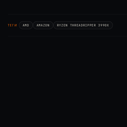
ТЕГИ
AMD
AMAZON
RYZEN THREADRIPPER 3990X
← ПОПЕРЕДНЯ
Splave посів перше місце в рейтингу у ма
пропускній здатності ОЗП
ПРОДОВЖИТИ ЧИТАННЯ
Споріднені
матеріали