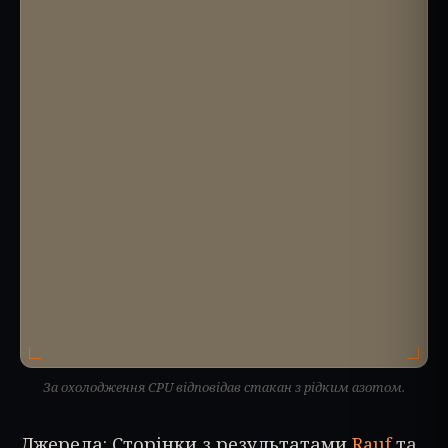
За охолодження CPU відповідав стакан з рідким азотом.
Джерела: Сторінки з результатами
Rauf
та