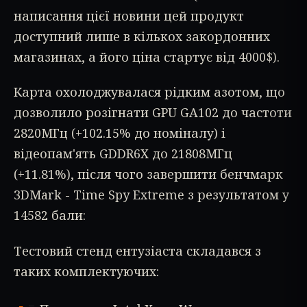
написання цієї новини цей продукт
доступний лише в кількох закордонних
магазинах, а його ціна стартує від 4000$).
Карта охолоджувалася рідким азотом, що
дозволило розігнати GPU GA102 до частоти
2820МГц (+102.15% до номіналу) і
відеопам'ять GDDR6X до 21808МГц
(+11.81%), після чого завершити бенчмарк
3DMark - Time Spy Extreme з результатом у
14582 бали:
Тестовий стенд ентузіаста складався з
таких комплектуючих: