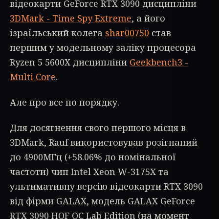
відеокарти GeForce RTX 3090 дисципліни
3DMark - Time Spy Extreme
, а його
ізраїльський колега
shar00750
став
першим у модельному заліку процесора
Ryzen 5 5600X дисципліни
Geekbench3 -
Multi Core
.
Але про все по порядку.
Для досягнення свого першого місця в
3DMark, Rauf використовував розігнаний
до 4900МГц (+58.06% до номінальної
частоти) чип Intel Xeon W-3175X та
ультимативну версію відеокарти RTX 3090
від фірми GALAX, модель GALAX GeForce
RTX 3090 HOF OC Lab Edition (на момент