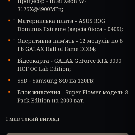
Процесор - Intel Xeon W-
3175X@4900МГц;
Материнська плата - ASUS ROG
Dominus Extreme (версія біоса - 0409);
Оперативна пам'ять - 12 модулів по 8
ГБ GALAX Hall of Fame DDR4;
Відеокарта - GALAX GeForce RTX 3090
HOF OC Lab Edition;
SSD - Samsung 840 на 120ГБ;
Блок живлення - Super Flower модель 8
Pack Edition на 2000 ват.
І мав такий вигляд: