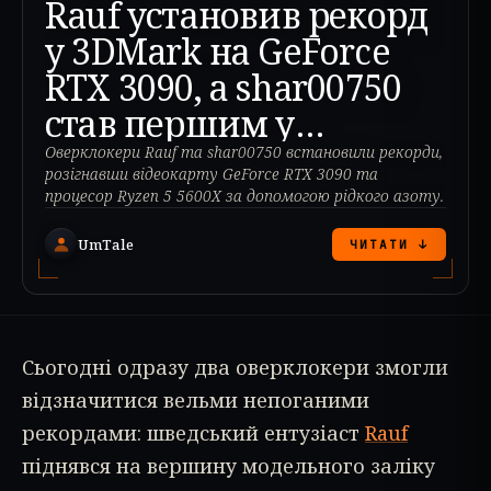
Rauf установив рекорд
у 3DMark на GeForce
RTX 3090, а shar00750
став першим у
модельному заліку
Оверклокери Rauf та shar00750 встановили рекорди,
розігнавши відеокарту GeForce RTX 3090 та
Ryzen 5 5600X
процесор Ryzen 5 5600X за допомогою рідкого азоту.
UmTale
ЧИТАТИ ↓
Сьогодні одразу два оверклокери змогли
відзначитися вельми непоганими
рекордами: шведський ентузіаст
Rauf
піднявся на вершину модельного заліку