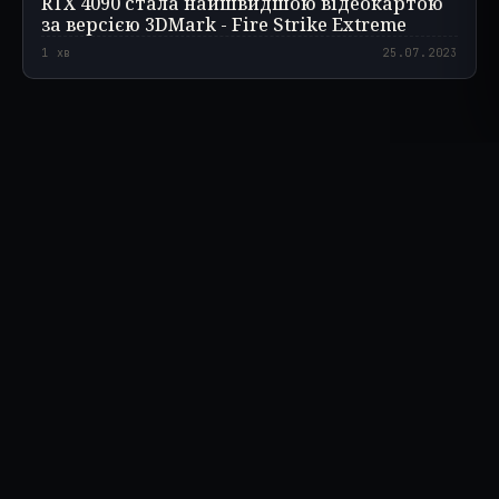
RTX 4090 стала найшвидшою відеокартою
за версією 3DMark - Fire Strike Extreme
1
хв
25.07.2023
umtale
lab
.com
НАВІГАЦІЯ
ТЕМИ
Матеріали
Блоги
Лабораторія
Новини
WIP
Архів
Огляди