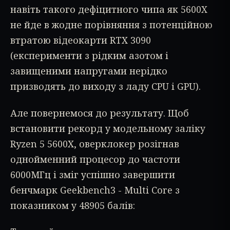
навіть такого дефіцитного чипа як 5600X
не йде в жодне порівняння з потенційною
втратою відеокарти RTX 3090
(експерименти з рідким азотом і
завищеними напругами нерідко
призводять до виходу з ладу CPU і GPU).
Але повернемося до результату. Щоб
встановити рекорд у модельному заліку
Ryzen 5 5600X, оверклокер розігнав
однойменний процесор до частоти
6000МГц і зміг успішно завершити
бенчмарк Geekbench3 - Multi Core з
показником у 48905 балів: