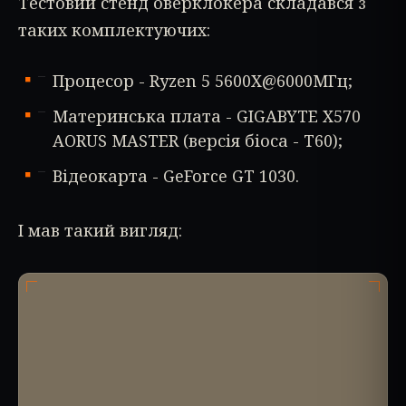
Тестовий стенд оверклокера складався з
таких комплектуючих:
Процесор - Ryzen 5 5600X@6000МГц;
Материнська плата - GIGABYTE X570
AORUS MASTER (версія біоса - T60);
Відеокарта - GeForce GT 1030.
І мав такий вигляд: