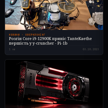
НОВИНИ · ОВЕРКЛОКІНГ
Розгін Core i9-12900K приніс TanteKaethe
першість у y-cruncher - Pi-1b
1
хв
03.10.2023