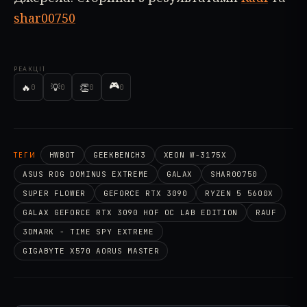
shar00750
РЕАКЦІЇ
🎮
🔥
💡
👏
0
0
0
0
ТЕГИ
HWBOT
GEEKBENCH3
XEON W-3175X
ASUS ROG DOMINUS EXTREME
GALAX
SHAR00750
SUPER FLOWER
GEFORCE RTX 3090
RYZEN 5 5600X
GALAX GEFORCE RTX 3090 HOF OC LAB EDITION
RAUF
3DMARK - TIME SPY EXTREME
GIGABYTE X570 AORUS MASTER