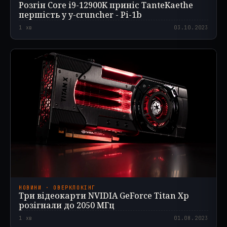
Розгін Core i9-12900K приніс TanteKaethe
першість у y-cruncher - Pi-1b
1
хв
03.10.2023
НОВИНИ · ОВЕРКЛОКІНГ
Три відеокарти NVIDIA GeForce Titan Xp
розігнали до 2050 МГц
1
хв
01.08.2023