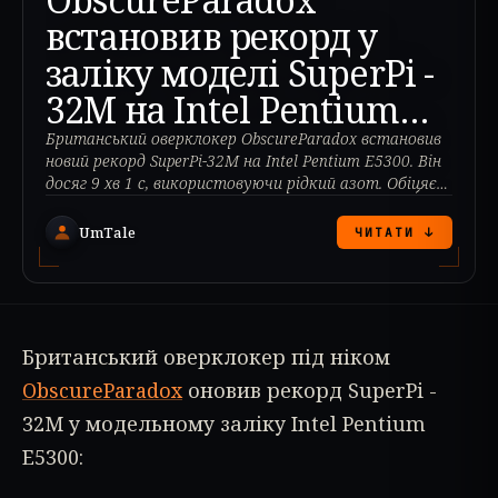
встановив рекорд у
заліку моделі SuperPi -
32M на Intel Pentium
E5300
Британський оверклокер ObscureParadox встановив
новий рекорд SuperPi-32M на Intel Pentium E5300. Він
досяг 9 хв 1 с, використовуючи рідкий азот. Обіцяє
нові рекорди.
UmTale
ЧИТАТИ ↓
Британський оверклокер під ніком
ObscureParadox
оновив рекорд SuperPi -
32M у модельному заліку Intel Pentium
E5300: