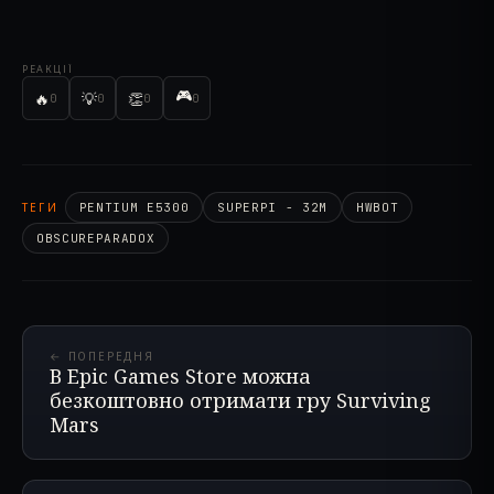
РЕАКЦІЇ
🎮
🔥
💡
👏
0
0
0
0
ТЕГИ
PENTIUM E5300
SUPERPI - 32M
HWBOT
OBSCUREPARADOX
← ПОПЕРЕДНЯ
В Epic Games Store можна
безкоштовно отримати гру Surviving
Mars