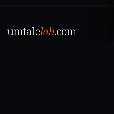
umtale
lab
.com
НАВІГАЦІЯ
ТЕМИ
Матеріали
Блоги
Лабораторія
Новини
WIP
Архів
Огляди
Тести
КОНТАКТ
editor@umtalelab.com
Telegram
YouTube