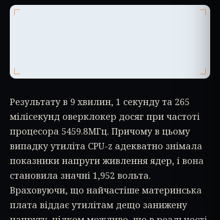
Результату в 9 хвилин, 1 секунду та 265
мілісекунд оверклокер досяг при частоті
процесора 5459.8МГц. Причому в цьому
випадку утиліта CPU-z адекватно знімала
показники напруги живлення ядер, і вона
становила значні 1,952 вольта.
Враховуючи, що найчастіше материнська
плата віддає утилітам дещо занижену
напругу, цілком можливо, що в реальності