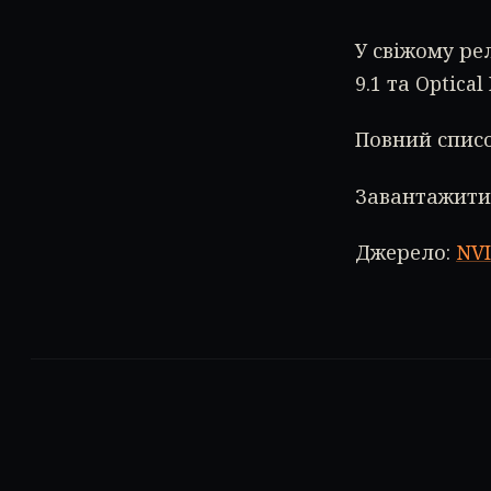
У свіжому ре
9.1 та Optical
Повний списо
Завантажити
Джерело:
NVI
ТЕГИ
CONTROL
NVIDIA DRIVER