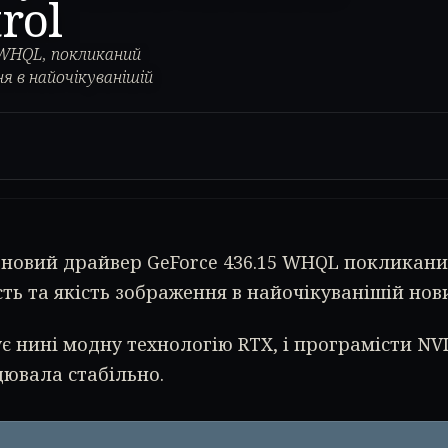
rol
 WHQL, покликаний
 в найочікуванішій
 новий драйвер GeForce 436.15 WHQL покликан
ть та якість зображення в найочікуванішій новин
є нині модну технологію RTX, і програмісти NVI
ювала стабільно.