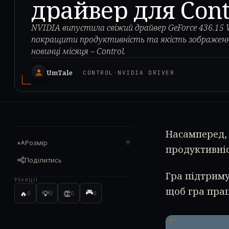
драйвер для Cont
NVIDIA випустила свіжий драйвер GeForce 436.15
покращити продуктивність та якість зображення
новинці місяця – Control.
UmTale
CONTROL
·
NVIDIA DRIVER
Насамперед,
Розмір
M
продуктивніс
Поділитись
Гра підтриму
РЕАКЦІЇ
щоб гра прац
🎮
🔥
💡
👏
0
0
0
0