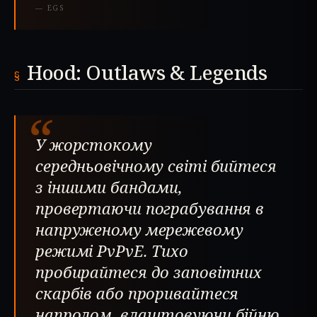
—
EGS
Hood: Outlaws & Legends
“
У жорстокому
середньовічному світі бийтеся
з іншими бандами,
провертаючи пограбування в
напруженому мережевому
режимі PvPvE. Тихо
пробирайтеся до заповітних
скарбів або проривайтеся
напролом, влаштовуючи бійню