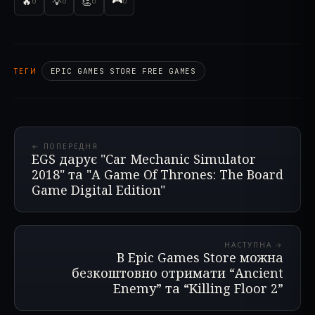
🔥
💡
👏
0
0
0
0
ТЕГИ
EPIC GAMES STORE FREE GAMES
← ПОПЕРЕДНЯ
EGS дарує "Car Mechanic Simulator
2018" та "A Game Of Thrones: The Board
Game Digital Edition"
НАСТУПНА →
В Epic Games Store можна
безкоштовно отримати “Ancient
Enemy” та “Killing Floor 2”