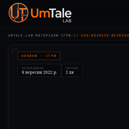
UMTALE.LAB
/
МАТЕРІАЛИ
/
ІГРИ
/
// EGS-ROZDAIE-BEZKOS
НОВИНИ · ІГРИ
ОПУБЛІКОВАНО
ЧИТАННЯ
8 вересня 2022 р.
1
хв