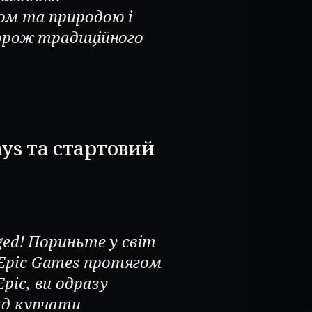
ом та природою і
дорож традиційного
ys та стартовий
ged! Пориньте у світ
Epic Games протягом
pic, ви одразу
яд курчати