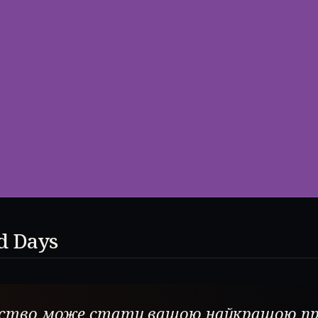
d Days
ство може стати вашою найкращою пр