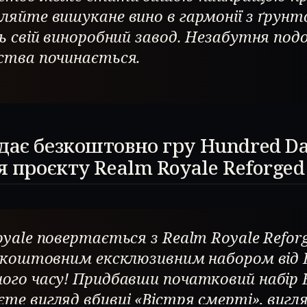
ляйте вишукане вино в гармонії з ґрунт
ть свій виноробний завод. Незабутня по
ства починається.
дає безкоштовно гру Hundred Da
я проєкту Realm Royale Reforged
yale повертається з Realm Royale Refor
езкоштовним ексклюзивним набором від 
ого часу! Придбавши початковий набір E
те вигляд вбивці «Вістря смерті», вигл