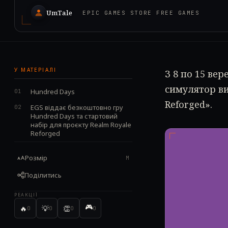
UmTale
EPIC GAMES STORE FREE GAMES
У МАТЕРІАЛІ
З 8 по 15 ве
симулятор ви
Hundred Days
Reforged».
EGS віддає безкоштовно гру
Hundred Days та стартовий
набір для проєкту Realm Royale
Reforged
Розмір
M
Поділитись
РЕАКЦІЇ
🎮
🔥
💡
👏
0
0
0
0