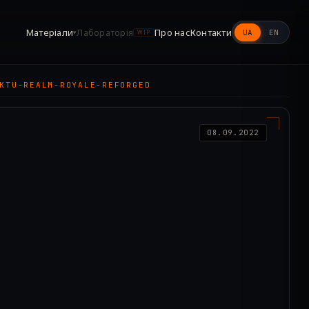
Матеріали
Лабораторія
Про нас
Контакти
UA
EN
▾
WIP
KTU-REALM-ROYALE-REFORGED
08.09.2022