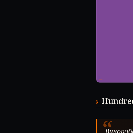
Hundre
“
Винороб