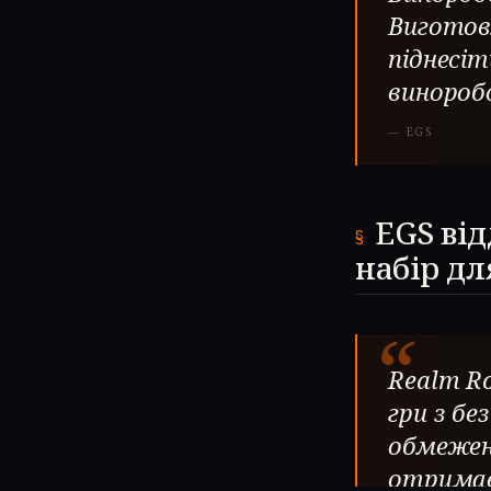
Виготов
піднесі
винороб
—
EGS
EGS від
набір дл
“
Realm Ro
гри з б
обмежен
отримає