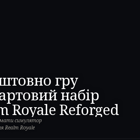
оштовно гру
тартовий набір
m Royale Reforged
римати симулятор
я Realm Royale