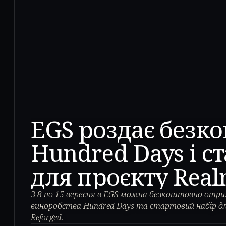
EGS роздає безк
Hundred Days і с
для проєкту Real
З 8 по 15 вересня в EGS можна безкоштовно от
виноробства Hundred Days та стартовий набір дл
Reforged.