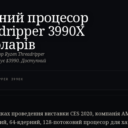
рний процесор
dripper 3990X
оларів
 Ryzen Threadripper
тує $3990. Доступний
PPER 3990X
ках проведення виставки CES 2020, компанія A
ий, 64-ядерний, 128-потоковий процесор для х