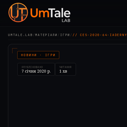
UMTALE.LAB
/
МАТЕРІАЛИ
/
ІГРИ
/
// CES-2020-64-IADERN
НОВИНИ · ІГРИ
ОПУБЛІКОВАНО
ЧИТАННЯ
7 січня 2020 р.
1
хв