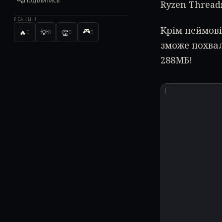
Поділитись
Ryzen Threadr
РЕАКЦІЇ
Крім неймові
🎮
🔥
💡
👏
0
0
0
0
зможе похвал
288МБ!