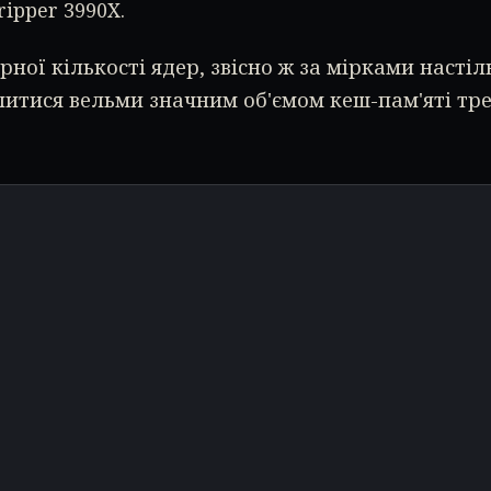
ipper 3990X.
рної кількості ядер, звісно ж за мірками насті
итися вельми значним об'ємом кеш-пам'яті тре