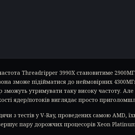
астота Threadripper 3990X становитиме 2900МГ
вона зможе підійматися до неймовірних 4300МГц
ер зможуть утримувати таку високу частоту. Але
кості ядер/потоків виглядає просто приголомшл
дячи з тестів у V-Ray, проведених самою AMD, їх
ершує пару дорожчих процесорів Xeon Platinum