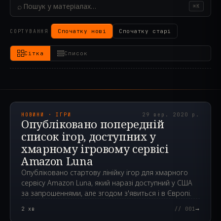
⌕
⌘K
Спочатку нові
Спочатку старі
СОРТУВАННЯ
Сітка
Список
2020.09.29T08:54:37.000Z
НОВИНИ · ІГРИ
29 вер. 2020 р.
Опубліковано попередній
список ігор, доступних у
хмарному ігровому сервісі
Amazon Luna
Опубліковано стартову лінійку ігор для хмарного
сервісу Amazon Luna, який наразі доступний у США
за запрошеннями, але згодом з'явиться і в Європі.
→
2
хв
// 001