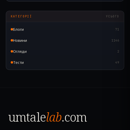
КАТЕГОРІЇ
УСЬОГО
Блоги
71
Новини
1146
Огляди
2
Тести
49
umtale
lab
.com