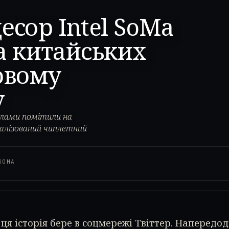
сор Intel SoMa
а китайських
овому
y
алами помітили на
алізований чиплетний
SOMA
 ця історія бере в соцмережі Твіттер. Напередо