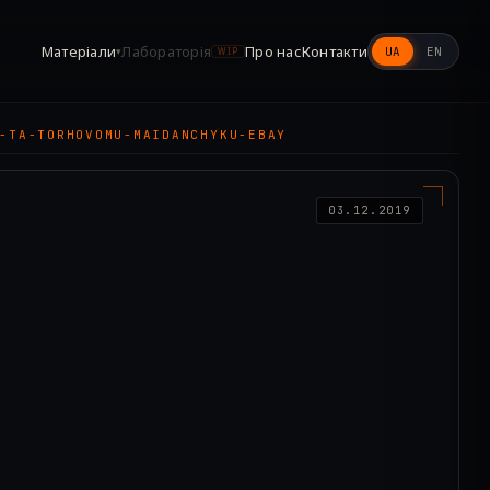
Матеріали
Лабораторія
Про нас
Контакти
UA
EN
▾
WIP
-TA-TORHOVOMU-MAIDANCHYKU-EBAY
03.12.2019