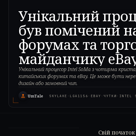
Унікальний проце
був помічений н
форумах та торг
майданчику eBa
Унікальний процесор Intel SoMa з чотирма крист
китайських форумах та eBay. Це може бути нере
дизайн або замовний чип.
UmTale
SKYLAKE
·
LGA1156
·
EBAY
·
ЧУТКИ
·
INTEL 
Свій початок