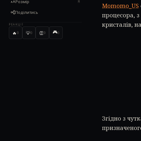
Розмір
M
Momomo_US
Поділитись
процесора, з
кристалів, н
РЕАКЦІЇ
🎮
🔥
💡
👏
0
0
0
0
Згідно з чут
призначеного