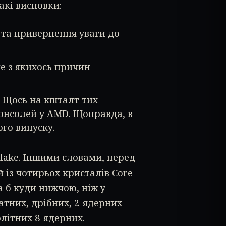
акі висновки:
 та привернення уваги до
ле з якихось причин
 Щось на кшталт тих
 консолей у AMD. Щоправда, в
ого випуску.
lake. Іншими словами, перед
 із чотирьох кристалів Core
а б куди нижчою, ніж у
атних, дрібних, 2-ядерних
літних 8-ядерних.