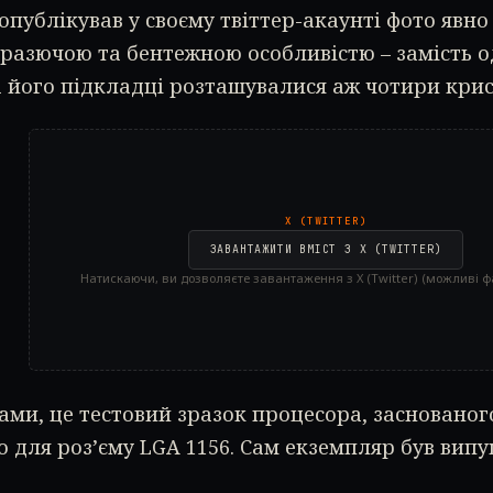
опублікував у своєму твіттер-акаунті фото явно
 разючою та бентежною особливістю – замість од
а його підкладці розташувалися аж чотири крис
X (TWITTER)
ЗАВАНТАЖИТИ ВМІСТ З X (TWITTER)
Натискаючи, ви дозволяєте завантаження з X (Twitter) (можливі ф
ками, це тестовий зразок процесора, заснованого
 для роз’єму LGA 1156. Сам екземпляр був вип