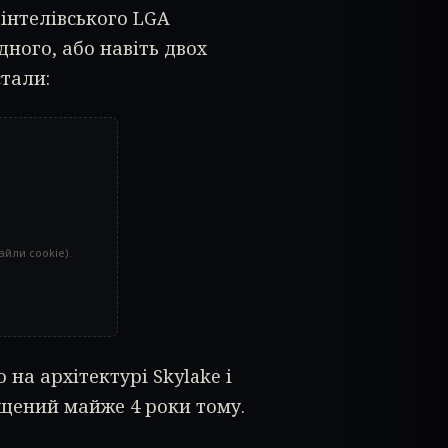
 інтелівського LGA
ного, або навіть двох
тали:
айли cookie).
 на архітектурі Skylake і
ущений майже 4 роки тому.