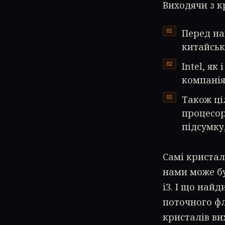
Виходячи з к
Перед на
китайськ
Intel, я
компанія
Також ці
процесор
підсумку
Самі кристал
нами може бу
i3. І що найд
поточного фл
кристалів ви