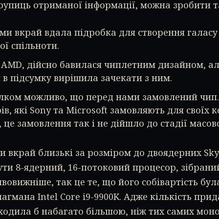
рупиць отриманої інформації, можна зробити т
ми вкрай вдала підробка для створення галасу
ої спільноти.
к і AMD, дійсно бавилася чиплетним дизайном, а
 в підсумку вирішила зачекати з ним.
лком можливо, що перед нами замовлений чип.
ів, які Sony та Microsoft замовляють для своїх
, це замовлення так і не дійшло до стадії масов
и вкрай близькі за розміром до двоядерних Sky
ти 8-ядерний, 16-потоковий процесор, зібраний
ивовижніше, так це те, що його собівартість бул
агмана Intel Core i9-9900K. Адже кількість прид
ходила б набагато більшою, ніж тих самих моно