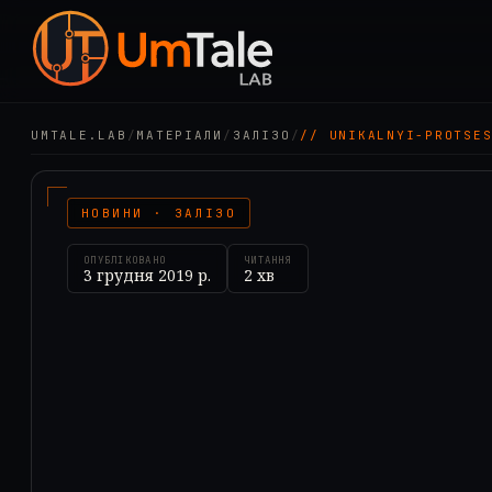
UMTALE.LAB
/
МАТЕРІАЛИ
/
ЗАЛІЗО
/
// UNIKALNYI-PROTSE
НОВИНИ · ЗАЛІЗО
ОПУБЛІКОВАНО
ЧИТАННЯ
3 грудня 2019 р.
2
хв