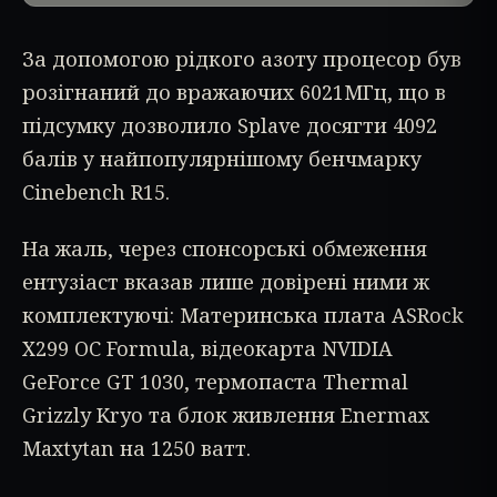
За допомогою рідкого азоту процесор був
розігнаний до вражаючих 6021МГц, що в
підсумку дозволило Splave досягти 4092
балів у найпопулярнішому бенчмарку
Cinebench R15.
На жаль, через спонсорські обмеження
ентузіаст вказав лише довірені ними ж
комплектуючі: Материнська плата ASRock
X299 OC Formula, відеокарта NVIDIA
GeForce GT 1030, термопаста Thermal
Grizzly Kryo та блок живлення Enermax
Maxtytan на 1250 ватт.