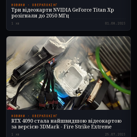
НОВИНИ · ОВЕРКЛОКІНГ
Три відеокарти NVIDIA GeForce Titan Xp
розігнали до 2050 МГц
1
хв
01.08.2023
НОВИНИ · ОВЕРКЛОКІНГ
RTX 4090 стала найшвидшою відеокартою
за версією 3DMark - Fire Strike Extreme
1
хв
25.07.2023