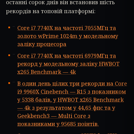
останні сорок днів він встановив шість
рекордів на топовій платформі:
Core i7 7740X на частоті 7055МГц та
золото wPrime 1024m у модельному
заліку процесора
Core i7 7740X на частоті 6979МГц та
рекорд у модельному заліку HWBOT
x265 Benchmark — 4k
В один день цілих три рекорди на Core
i9 9960X Cinebench — R15 з показником
у 5338 балів, у HWBOT x265 Benchmark
— 4k з результатом у 44,65 фпс та у
Geekbench3 — Multi Core з
показниками у 95685 поінтів.