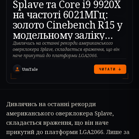
Splave та Core i9 9920X
на частоті 6021МГц:
золото Cinebench R15 у
модельному заліку
процесора
Дивлячись на останні рекорди американського
оверклокера Splave, складається враження, що він
наче прикутий до платформи LGA2066.
UmTale
ЧИТАТИ ↓
Дивлячись на останні рекорди
американського оверклокера Splave,
складається враження, що він наче
прикутий до платформи LGA2066. Лише за