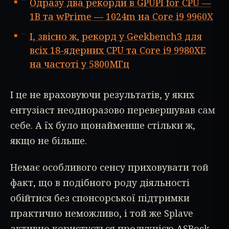
Одразу два рекорди в GPUPI for CPU —
1B та wPrime — 1024m на Core i9 9960X
І, звісно ж, рекорд у Geekbench3 для
всіх 18-ядерних CPU та Core i9 9980XE
на частоті у 5800МГц
І це не враховуючи результатів, у яких
ентузіаст неодноразово перевершував сам
себе. А їх було щонайменше стільки ж,
якщо не більше.
Немає особливого сенсу приховувати той
факт, що в подібного роду діяльності
обійтися без спонсорської підтримки
практично неможливо, і той же Splave
активно користується продукцією ASRock