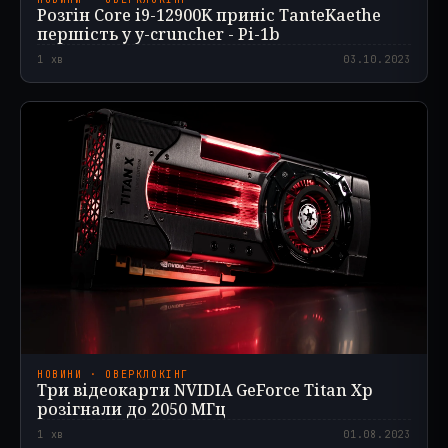
Розгін Core i9-12900K приніс TanteKaethe
першість у y-cruncher - Pi-1b
1
хв
03.10.2023
НОВИНИ · ОВЕРКЛОКІНГ
Три відеокарти NVIDIA GeForce Titan Xp
розігнали до 2050 МГц
1
хв
01.08.2023