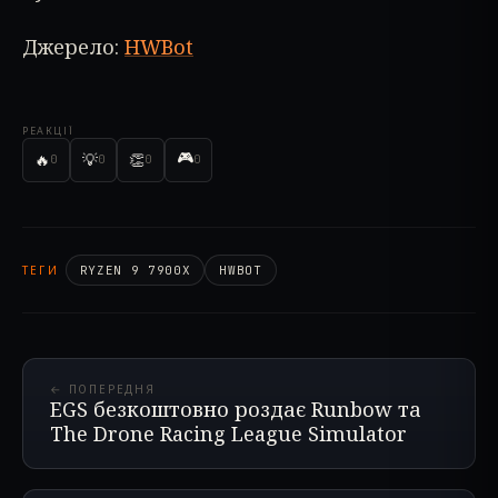
Джерело:
HWBot
РЕАКЦІЇ
🎮
🔥
💡
👏
0
0
0
0
ТЕГИ
RYZEN 9 7900X
HWBOT
← ПОПЕРЕДНЯ
EGS безкоштовно роздає Runbow та
The Drone Racing League Simulator