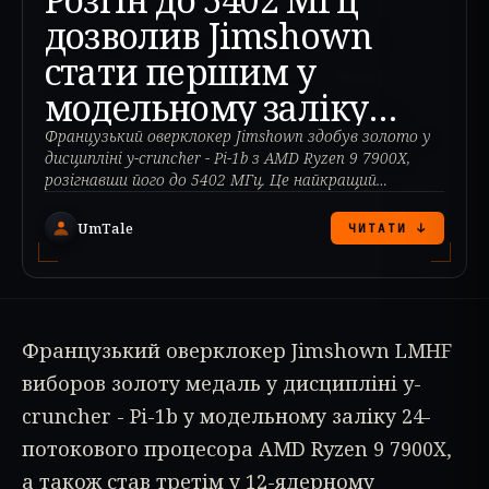
дозволив Jimshown
стати першим у
модельному заліку
Ryzen 9 7900X
Французький оверклокер Jimshown здобув золото у
дисципліні y-cruncher - Pi-1b з AMD Ryzen 9 7900X,
розігнавши його до 5402 МГц. Це найкращий
результат.
UmTale
ЧИТАТИ ↓
Французький оверклокер Jimshown LMHF
виборов золоту медаль у дисципліні y-
cruncher - Pi-1b у модельному заліку 24-
потокового процесора AMD Ryzen 9 7900X,
а також став третім у 12-ядерному