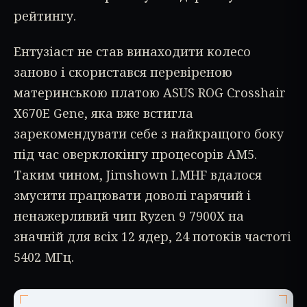
рейтингу.
Ентузіаст не став винаходити колесо
заново і скористався перевіреною
материнською платою ASUS ROG Crosshair
X670E Gene, яка вже встигла
зарекомендувати себе з найкращого боку
під час оверклокінгу процесорів AM5.
Таким чином, Jimshown LMHF вдалося
змусити працювати доволі гарячий і
ненажерливий чип Ryzen 9 7900X на
значній для всіх 12 ядер, 24 потоків частоті
5402 МГц.