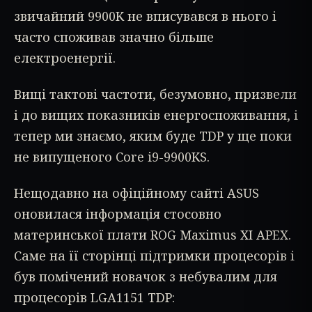
звичайний 9900K не вписувався в нього і
часто споживав значно більше
електроенергії.
Вищі тактові частоти, безумовно, призвели
і до вищих показників енергоспоживання, і
тепер ми знаємо, яким буде TDP у ще поки
не випущеного Core i9-9900KS.
Нещодавно на офіційному сайті ASUS
оновилася інформація стосовно
материнської плати ROG Maximus XI APEX.
Саме на її сторінці підтримки процесорів і
був помічений новачок з небувалим для
процесорів LGA1151 TDP: