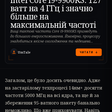
ватт на 4 ГГц і значно
більше на
максимальній частоті
Вищі тактові частоти Core i9-9900KS призведуть
до більшого енергоспоживання. Ймовірно, процесору
знадобиться якісне охолодження та недешева
материнська плата.
UmTale
ЧИТАТИ ↓
Загалом, це було досить очевидно. Адже
на застарілому техпроцесі 14нм+ досягти
частоти 5000 МГц на всі ядра, та ще й за
збереження 95-ватного пакету банально
неможливо. Що вже приховувати. Навіть