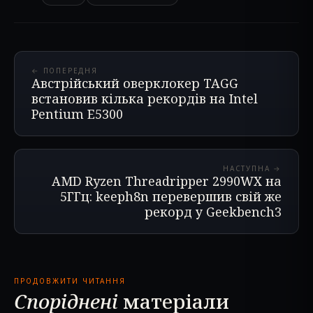
← ПОПЕРЕДНЯ
Австрійський оверклокер TAGG
встановив кілька рекордів на Intel
Pentium E5300
НАСТУПНА →
AMD Ryzen Threadripper 2990WX на
5ГГц: keeph8n перевершив свій же
рекорд у Geekbench3
ПРОДОВЖИТИ ЧИТАННЯ
Споріднені
матеріали