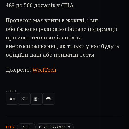
488 до 500 доларів у США.
Процесор має вийти в жовтні, і ми
обов'язково розповімо більше інформації
про його тепловиділення та
енергоспоживання, як тільки у нас будуть
офіційні дані або приватні тести.
Джерело:
WccfTech
РЕАКЦІЇ
🎮
🔥
💡
👏
0
0
0
0
ТЕГИ
INTEL
CORE I9-9900KS