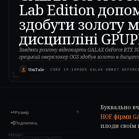
Lab Edition допо
здобути золоту м
дисципліні GPUPI 
Завдяки розгону відеокарти GALAX GeForce RTX 3
грецький оверклокер OGS здобув золото в дисциплін
UmTale
CORE I9-10900K
·
GALAX
·
HWBOT
·
GEFORC
Буквально в
Розмір
M
HOF фірми G
Поділитись
плоди своїм
РЕАКЦІЇ