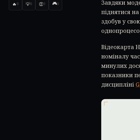
Завдяки моде
🎮
🔥
💡
👏
0
0
0
0
піднятися на
здобув у сво
однопроцесо
Відеокарта H
номіналу час
минулих дос
показники пе
дисципліні
G