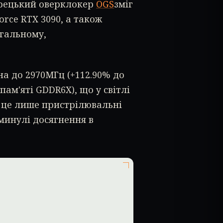
 грецький оверклокер
OGS
зміг
rce RTX 3090, а також
агальному,
на до 2970МГц (+112.90% до
ам'яті GDDR6X), що у світлі
 це лише пристрілювальні
 минулі досягнення в