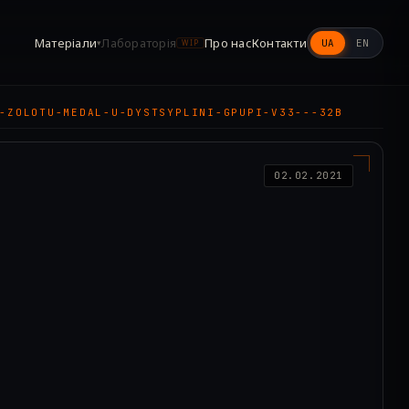
Матеріали
Лабораторія
Про нас
Контакти
UA
EN
▾
WIP
-ZOLOTU-MEDAL-U-DYSTSYPLINI-GPUPI-V33---32B
02.02.2021