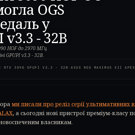
могла OGS
едаль у
v3.3 - 32B
090 HOF до 2970 МГц
і GPUPI v3.3 - 32B.
E RTX 3090
·
GPUPI V3.3 - 32B
·
ASUS ROG MAXIMUS XII APE
чора
ми писали про реліз серії ультимативних в
ALAX
, а сьогодні нові пристрої преміум-класу
 новоспеченим власникам.