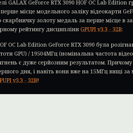
лі GALAX GeForce RTX 3090 HOF OC Lab Edition
 перше місце модельного заліку відеокарти GeFo
ю скарбничку золоту медаль за перше місце в з
рному рейтингу дисципліни
GPUPI v3.3 - 32B
:
OF OC Lab Edition GeForce RTX 3090 була розігна
тоти GPU) / 19504МГц (номінальна частота відеоп
ягнень є дуже серйозним результатом. Причому
ршого дня, і навіть вони вже на 15МГц вищі за
PUPI v3.3 - 32B
!