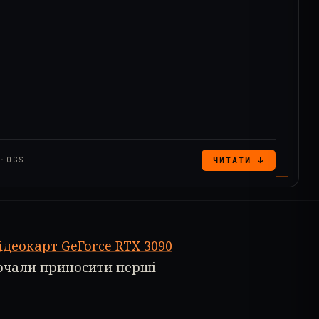
X
·
OGS
ЧИТАТИ ↓
ідеокарт GeForce RTX 3090
 почали приносити перші