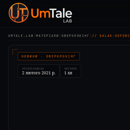
UMTALE.LAB
/
МАТЕРІАЛИ
/
ОВЕРКЛОКІНГ
/
// GALAX-GEFOR
НОВИНИ · ОВЕРКЛОКІНГ
ОПУБЛІКОВАНО
ЧИТАННЯ
2 лютого 2021 р.
1
хв