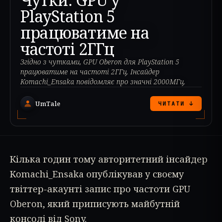
PlayStation 5
працюватиме на
частоті 2ГГц
Згідно з чутками, GPU Oberon для PlayStation 5
працюватиме на частоті 2ГГц. Інсайдер
Komachi_Ensaka повідомляє про значні 2000МГц.
UmTale
ЧИТАТИ ↓
Кілька годин тому авторитетний інсайдер
Komachi_Ensaka опублікував у своєму
твіттер-акаунті запис про частоти GPU
Oberon, який приписують майбутній
консолі від Sony.