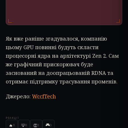
Як вже раніше згадувалося, компанію
цьому GPU повинні будуть скласти
процесорні ядра на архітектурі Zen 2. Сам
же графічний прискорювач буде
заснований на доопрацьованій RDNA та
отримає підтримку трасування променів.
Джерело:
WccfTech
РЕАКЦІЇ
🎮
🔥
💡
👏
0
0
0
0