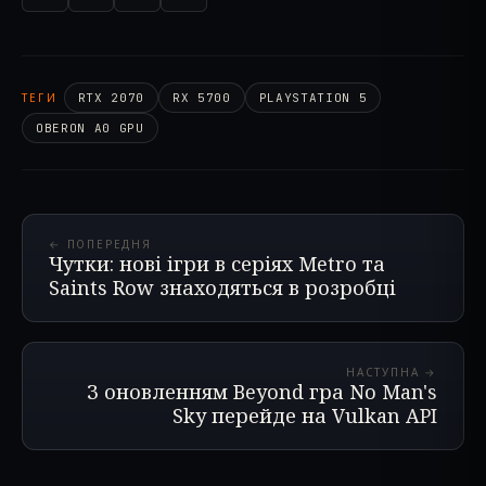
ТЕГИ
RTX 2070
RX 5700
PLAYSTATION 5
OBERON A0 GPU
← ПОПЕРЕДНЯ
Чутки: нові ігри в серіях Metro та
Saints Row знаходяться в розробці
НАСТУПНА →
З оновленням Beyond гра No Man's
Sky перейде на Vulkan API