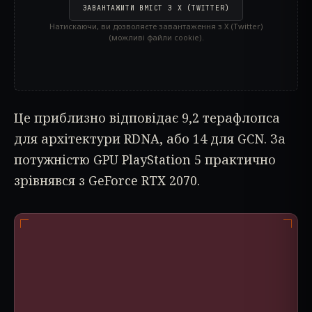
ЗАВАНТАЖИТИ ВМІСТ З X (TWITTER)
Натискаючи, ви дозволяєте завантаження з X (Twitter)
(можливі файли cookie).
Це приблизно відповідає 9,2 терафлопса
для архітектури RDNA, або 14 для GCN. За
потужністю GPU PlayStation 5 практично
зрівнявся з GeForce RTX 2070.