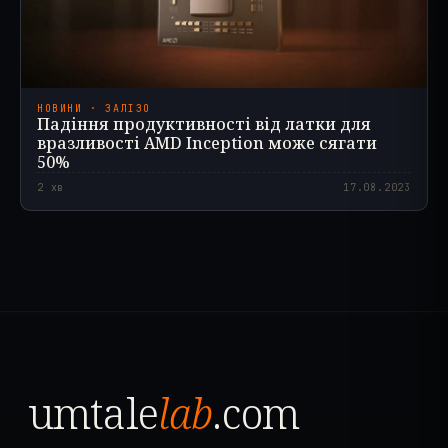
НОВИНИ · ЗАЛІЗО
Падіння продуктивності від латки для
вразливості AMD Inception може сягати
50%
2
хв
17.08.2023
umtale
lab
.com