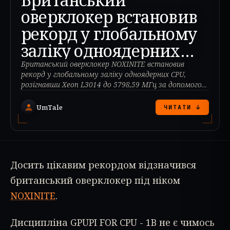
оверклокер встановив
рекорд у глобальному
заліку одноядерних
CPU
Британський оверклокер NOXINITE встановив
рекорд у глобальному заліку одноядерних CPU,
розігнавши Xeon L3014 до 5798,59 МГц за допомогою
рідкого азоту.
UmTale
ЧИТАТИ ↓
Досить цікавим рекордом відзначився
британський оверклокер під ніком
NOXINITE
.
Дисципліна GPUPI FOR CPU - 1B не є чимось