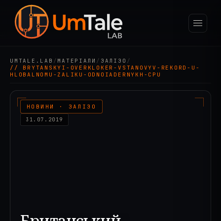
UMTALE.LAB
/
МАТЕРІАЛИ
/
ЗАЛІЗО
/
// BRYTANSKYI-OVERKLOKER-VSTANOVYV-REKORD-U-
HLOBALNOMU-ZALIKU-ODNOIADERNYKH-CPU
НОВИНИ · ЗАЛІЗО
31.07.2019
Британський