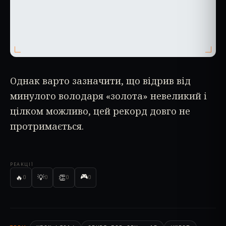
Однак варто зазначити, що відрив від
минулого володаря «золота» невеликий і
цілком можливо, цей рекорд довго не
протримається.
РЕАКЦІЇ
🎮
🔥
💡
👏
0
0
0
0