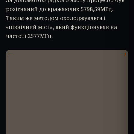
За допомогою рідкого азоту процесор був
розігнаний до вражаючих 5798,59МГц.
Таким же методом охолоджувався і
«північний міст», який функціонував на
частоті 2577МГц.